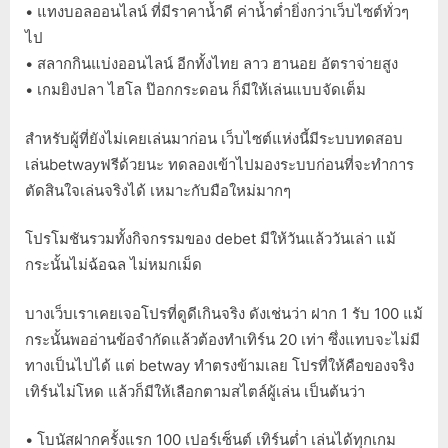
• แทงบอลออนไลน์ ที่มีราคาน้ำดี ค่าน้ำต่ำยิ่งกว่าเว็บไซต์ทั่วๆ
ไป
• สลากกินแบ่งออนไลน์ อีกทั้งไทย ลาว ฮานอย อัตราจ่ายสูง
• เกมยิงปลา ไฮโล ป๊อกกระดอน ก็มีให้เล่นแบบจัดเต็ม
สำหรับผู้ที่ยังไม่เคยเล่นมาก่อน เว็บไซต์แห่งนี้มีระบบทดสอบ
เล่นbetwayฟรีด้วยนะ ทดลองเข้าไปมองระบบก่อนที่จะทำการ
ตัดสินใจเล่นจริงได้ เหมาะกับมือใหม่มากๆ
โปรโมชันรวมทั้งกิจกรรมของ debet มีให้วันแล้ววันเล่า แม้
กระนั้นไม่ฉ้อฉล ไม่หมกเม็ด
บางเว็บเราเคยเจอโปรที่ดูดีเกินจริง ดังเช่นว่า ฝาก 1 รับ 100 แม้
กระนั้นพออ่านข้อจำกัดแล้วต้องทำเทิร์น 20 เท่า ซึ่งแทบจะไม่มี
ทางเป็นไปได้ แต่ betway ทำตรงข้ามเลย โปรที่ให้คือของจริง
เทิร์นไม่โหด แล้วก็มีให้เลือกตามสไตล์ผู้เล่น เป็นต้นว่า
• โบนัสฝากครั้งแรก 100 เปอร์เซ็นต์ เทิร์นต่ำ เล่นได้ทุกเกม