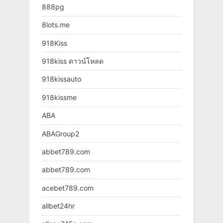
888pg
8lots.me
918Kiss
918kiss ดาวน์โหลด
918kissauto
918kissme
ABA
ABAGroup2
abbet789.com
abbet789.com
acebet789.com
allbet24hr