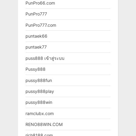
PunPro66.com
PunPro777
PunPro777.com
puntaek66
puntaek77
puss888 เข้าสู่ระบบ
Pussy888
pussy888fun
pussy888play
pussy888win
ramclubx.com
RENO88WIN.COM
rich8188.com