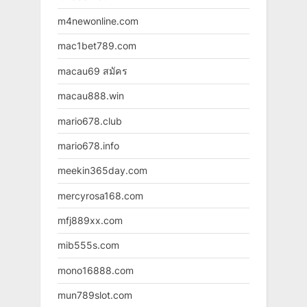
m4newonline.com
mac1bet789.com
macau69 สมัคร
macau888.win
mario678.club
mario678.info
meekin365day.com
mercyrosa168.com
mfj889xx.com
mib555s.com
mono16888.com
mun789slot.com