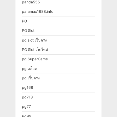
panda555
paramax1688.info
PG
PG Slot
pg slot เว็บตรง
PG Slot เว็บใหม่
pg SuperGame
pg สล็อต
pg เว็บตรง
pg168
pg718
pg77
Pg99