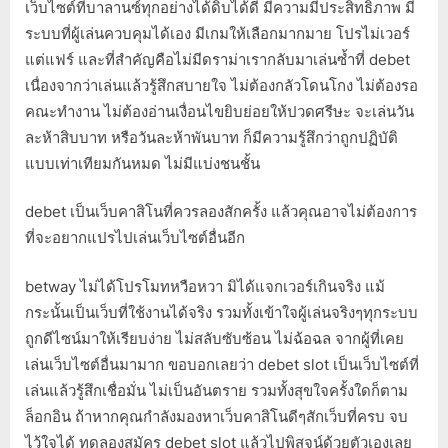
เว็บไซต์ที่บาลานซ์ทุกอย่างได้ดิบได้ดี มีความมีประสิทธิภาพ มี
ระบบที่ผู้เล่นควบคุมได้เอง มีเกมให้เลือกมากมาย โปรไม่เวอร์
แต่แฟร์ และที่สำคัญคือไม่มีดราม่าเรากลับมาเล่นซ้ำที่ debet
เนื่องจากว่าเล่นแล้วรู้สึกสบายใจ ไม่ต้องกลัวโดนโกง ไม่ต้องรอ
คณะทำงาน ไม่ต้องอ่านเงื่อนไขยิบย่อยให้ปวดศรีษะ จะเล่นวัน
ละห้าสิบบาท หรือวันละห้าพันบาท ก็มีความรู้สึกว่าถูกปฏิบัติ
แบบเท่าเทียมกันหมด ไม่มีแบ่งชนชั้น
debet เป็นเว็บคาสิโนที่ควรลองสักครั้ง แล้วคุณอาจไม่ต้องการ
ที่จะอยากแปรไปเล่นเว็บไซต์อื่นอีก
betway ไม่ได้โปรโมทหวือหวา มิได้แจกเวอร์เกินจริง แม้
กระนั้นเป็นเว็บที่ใช้งานได้จริง รวมทั้งเข้าใจผู้เล่นจริงๆทุกระบบ
ถูกดีไซน์มาให้เรียบง่าย ไม่สลับซับซ้อน ไม่ฉ้อฉล จากผู้ที่เคย
เล่นเว็บไซต์อื่นมามาก ขอบอกเลยว่า debet slot เป็นเว็บไซต์ที่
เล่นแล้วรู้สึกเชื่อมั่น ไม่เป็นอันตราย รวมทั้งสุขใจครั้งใดก็ตาม
ล็อกอิน ถ้าหากคุณกำลังมองหาเว็บคาสิโนดีๆสักเว็บที่ครบ จบ
ไว้ใจได้ ทดลองสมัคร debet slot แล้วไปพิสูจน์ด้วยตัวเองเลย