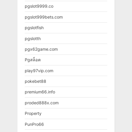
pgslot9999.co
pgslot999bets.com
pgslotfish
pgslotth
pgx62game.com
Pgสล็อต
play97vip.com
pokebet88
premium66.info
proded888x.com
Property
PunPro66