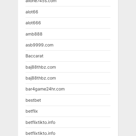
allone745s.com
alot66
alot666
amb888
asb9999.com
Baccarat
baj88thbz.com
baj88thbz.com
bar4game24hr.com
bestbet
betflix
betflixtikto.info
betflixtikto.info