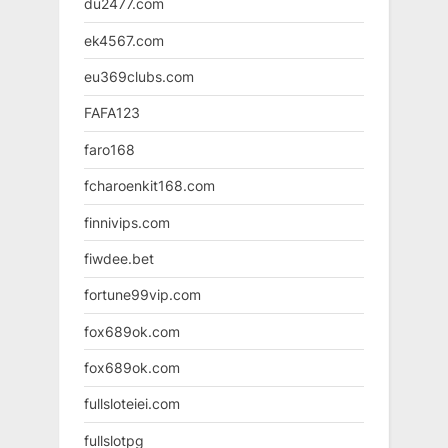
du2477.com
ek4567.com
eu369clubs.com
FAFA123
faro168
fcharoenkit168.com
finnivips.com
fiwdee.bet
fortune99vip.com
fox689ok.com
fox689ok.com
fullsloteiei.com
fullslotpg