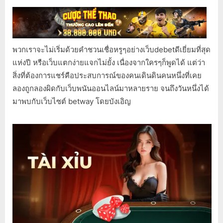
พวกเราจะไม่เริ่มด้วยคำชวนเชื่อหรูๆอย่างเว็บdebetดีเยี่ยมที่สุด
แห่งปี หรือเว็บแตกง่ายแจกไม่ยั้ง เนื่องจากใครๆก็พูดได้ แต่ว่า
สิ่งที่ต้องการแชร์คือประสบการณ์ของคนเดินดินคนหนึ่งที่เคย
ลองถูกลองผิดกับเว็บพนันออนไลน์มาหลายราย จนถึงวันหนึ่งได้
มาพบกับเว็บไซต์ betway โดยบังเอิญ