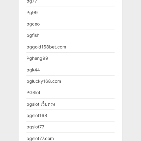
pg77
Pg99
pgceo
pgfish
pggold168bet.com
Pgheng99
pgk44
pglucky168.com
PGSlot
pgslot เว็บตรง
pgslot168
pgslot77
pgslot77.com