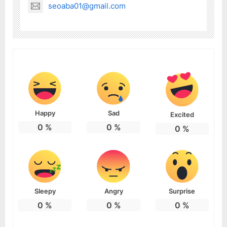
seoaba01@gmail.com
Happy
Sad
Excited
0
%
0
%
0
%
Sleepy
Angry
Surprise
0
%
0
%
0
%