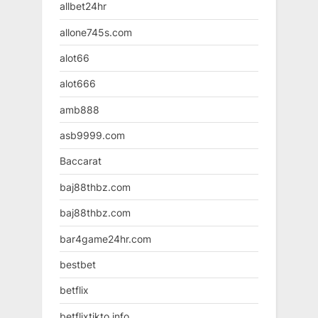
allbet24hr
allone745s.com
alot66
alot666
amb888
asb9999.com
Baccarat
baj88thbz.com
baj88thbz.com
bar4game24hr.com
bestbet
betflix
betflixtikto.info