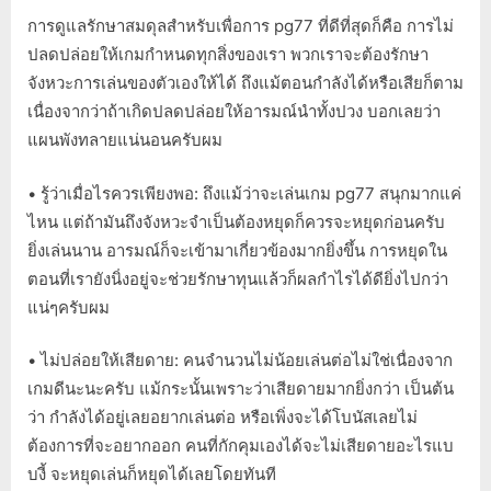
การดูแลรักษาสมดุลสำหรับเพื่อการ pg77 ที่ดีที่สุดก็คือ การไม่
ปลดปล่อยให้เกมกำหนดทุกสิ่งของเรา พวกเราจะต้องรักษา
จังหวะการเล่นของตัวเองให้ได้ ถึงแม้ตอนกำลังได้หรือเสียก็ตาม
เนื่องจากว่าถ้าเกิดปลดปล่อยให้อารมณ์นำทั้งปวง บอกเลยว่า
แผนพังทลายแน่นอนครับผม
• รู้ว่าเมื่อไรควรเพียงพอ: ถึงแม้ว่าจะเล่นเกม pg77 สนุกมากแค่
ไหน แต่ถ้ามันถึงจังหวะจำเป็นต้องหยุดก็ควรจะหยุดก่อนครับ
ยิ่งเล่นนาน อารมณ์ก็จะเข้ามาเกี่ยวข้องมากยิ่งขึ้น การหยุดใน
ตอนที่เรายังนิ่งอยู่จะช่วยรักษาทุนแล้วก็ผลกำไรได้ดียิ่งไปกว่า
แน่ๆครับผม
• ไม่ปล่อยให้เสียดาย: คนจำนวนไม่น้อยเล่นต่อไม่ใช่เนื่องจาก
เกมดีนะนะครับ แม้กระนั้นเพราะว่าเสียดายมากยิ่งกว่า เป็นต้น
ว่า กำลังได้อยู่เลยอยากเล่นต่อ หรือเพิ่งจะได้โบนัสเลยไม่
ต้องการที่จะอยากออก คนที่กักคุมเองได้จะไม่เสียดายอะไรแบ
บงี้ จะหยุดเล่นก็หยุดได้เลยโดยทันที