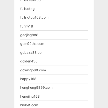
fullslotpg
fullslotpg168.com
funny18
gaojing888
gem99ths.com
gobaza88.com
golden456
gowingo88.com
happy168
hengheng9899.com
hengjing168
hi6bet.com