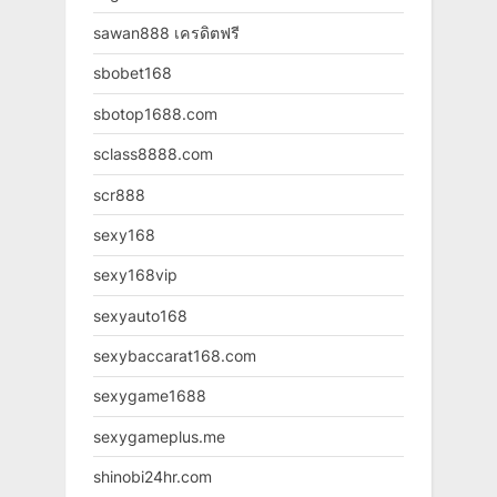
sawan888 เครดิตฟรี
sbobet168
sbotop1688.com
sclass8888.com
scr888
sexy168
sexy168vip
sexyauto168
sexybaccarat168.com
sexygame1688
sexygameplus.me
shinobi24hr.com