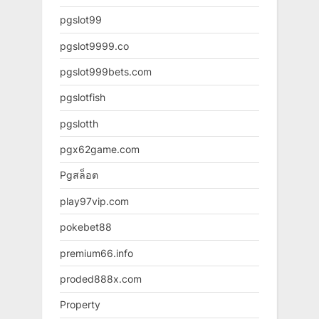
pgslot99
pgslot9999.co
pgslot999bets.com
pgslotfish
pgslotth
pgx62game.com
Pgสล็อต
play97vip.com
pokebet88
premium66.info
proded888x.com
Property