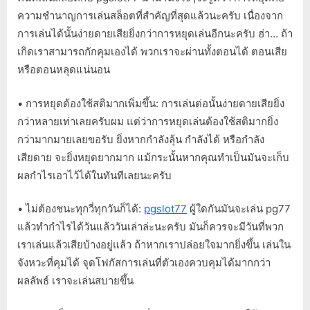
ความชำนาญการเล่นสล็อตที่สำคัญที่สุดแล้วนะครับ เนื่องจาก
การเล่นได้นั้นง่ายดายเสียยิ่งกว่าการหยุดเล่นอีกนะครับ ฮ่า… ถ้า
เกิดเราสามารถกักคุมเองได้ พวกเราจะผ่านทั้งตอนได้ ตอนเสีย
หรือตอนหลุดแน่นอน
• การหยุดต้องใช้สติมากเพิ่มขึ้น: การเล่นต่อนั้นง่ายดายเสียยิ่ง
กว่าหลายเท่าเลยครับผม แต่ว่าการหยุดเล่นต้องใช้สติมากยิ่ง
กว่ามากมายเลยขอรับ ยิ่งหากกำลังลุ้น กำลังได้ หรือกำลัง
เสียดาย จะยิ่งหยุดยากมาก แม้กระนั้นหากคุณทำเป็นมันจะเก็บ
ผลกำไรเอาไว้ได้ในทันทีเลยนะครับ
• ไม่ต้องชนะทุกวี่ทุกวันก็ได้:
pgslot77
ผู้ใดกันมันจะเล่น pg77
แล้วทำกำไรได้วันแล้ววันเล่าล่ะนะครับ มันก็ควรจะมีวันที่พวก
เราเล่นแล้วเสียบ้างอยู่แล้ว ถ้าหากเราปล่อยใจมากยิ่งขึ้น เล่นใน
จังหวะที่คุมได้ จุดโฟกัสการเล่นที่ตัวเองควบคุมได้มากกว่า
ผลลัพธ์ เราจะเล่นสบายขึ้น