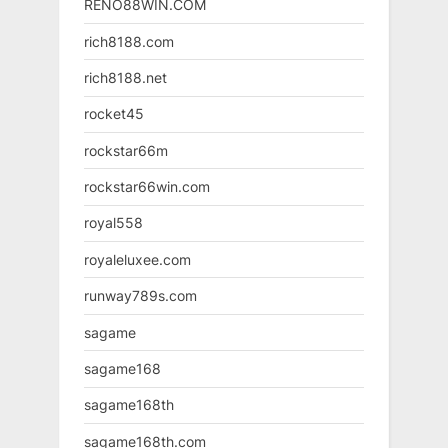
RENO88WIN.COM
rich8188.com
rich8188.net
rocket45
rockstar66m
rockstar66win.com
royal558
royaleluxee.com
runway789s.com
sagame
sagame168
sagame168th
sagame168th.com