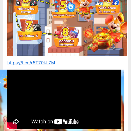
https://t.co/r5T70tJI7M