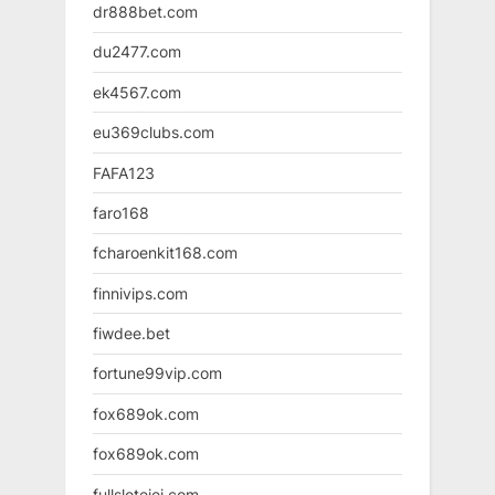
dr888bet.com
du2477.com
ek4567.com
eu369clubs.com
FAFA123
faro168
fcharoenkit168.com
finnivips.com
fiwdee.bet
fortune99vip.com
fox689ok.com
fox689ok.com
fullsloteiei.com