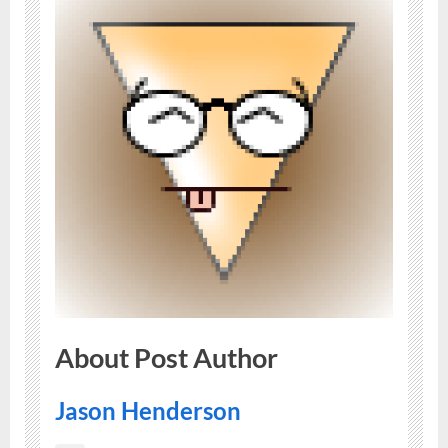
About Post Author
Jason Henderson