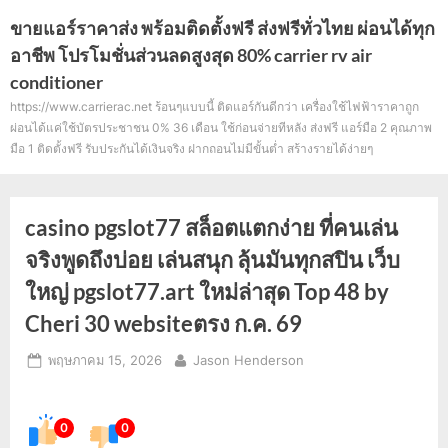
Skip
ขายแอร์ราคาส่ง พร้อมติดตั้งฟรี ส่งฟรีทั่วไทย ผ่อนได้ทุก
to
อาชีพ โปรโมชั่นส่วนลดสูงสุด 80% carrier rv air
content
conditioner
https://www.carrierac.net ร้อนๆแบบนี้ ติดแอร์กันดีกว่า เครื่องใช้ไฟฟ้าราคาถูก
ผ่อนได้แค่ใช้บัตรประชาชน 0% 36 เดือน ใช้ก่อนจ่ายทีหลัง ส่งฟรี แอร์มือ 2 คุณภาพ
มือ 1 ติดตั้งฟรี รับประกันได้เงินจริง ฝากถอนไม่มีขั้นต่ำ สร้างรายได้ง่ายๆ
casino pgslot77 สล็อตแตกง่าย ที่คนเล่น
จริงพูดถึงบ่อย เล่นสนุก ลุ้นมันทุกสปิน เว็บ
ใหญ่ pgslot77.art ใหม่ล่าสุด Top 48 by
Cheri 30 websiteตรง ก.ค. 69
Posted
By
พฤษภาคม 15, 2026
Jason Henderson
on
0
0