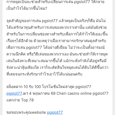
การหยุดเป็นจะช่วยสำหรับเปลี่ยนการเล่น pgslot77 ให้กลาย
เป็นกำไรได้มากขึ้นไหม?
จุดสำคัญของการเล่น pgslot77 แล้วหยุดเป็นจริงๆก็คือ มันไม่
ได้แค่รักษาทุนสำหรับการเล่นของพวกเราเท่านั้น แต่มันยังช่วย
สำหรับในการเปลี่ยนช่องทางสำหรับเพื่อการได้กำไรให้เยอะขึ้น
เรื่อยๆได้อีกด้วย ด้วยเหตุว่าเมื่อเราสามารถรักษาสมดุลสำหรับ
เพื่อการเล่น pgslot77 ได้อย่างดีเยี่ยม ไม่ว่าจะเป็นทั้งอารมณ์
ความนึกคิด หรือวิธีเล่นของพวกเราเอง มันจะช่วยทำให้เราหยุด
เล่นในจังหวะที่เหมาะสมมากขึ้นได้ แม้กระทั่งกำลังได้อยู่หรือมี
จังหวะน่าลุ้นเพียงใด เราก็จะตัดสินใจหยุดเล่นได้ดิบได้ดีขึ้นกว่า
ที่เคยจนกระทั่งรักษากำไรเอาไว้ได้แน่นอนครับ
สล็อตฝาก 10 รับ 100 โปรโมชั่นใหม่ล่าสุด pgslot77
pgslot77
.art 4 พฤษภาคม 69 Cheri casino online pgslot77
แตกง่าย Top 78
ขอขอบพระคุณwebsite
pgslot77