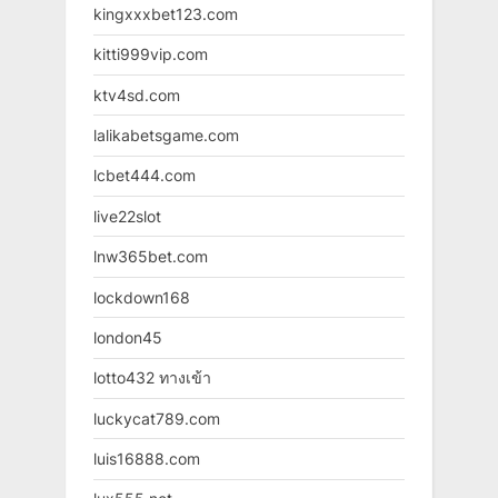
kingxxxbet123.com
kitti999vip.com
ktv4sd.com
lalikabetsgame.com
lcbet444.com
live22slot
lnw365bet.com
lockdown168
london45
lotto432 ทางเข้า
luckycat789.com
luis16888.com