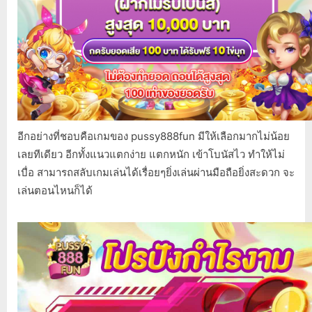
อีกอย่างที่ชอบคือเกมของ pussy888fun มีให้เลือกมากไม่น้อย
เลยทีเดียว อีกทั้งแนวแตกง่าย แตกหนัก เข้าโบนัสไว ทำให้ไม่
เบื่อ สามารถสลับเกมเล่นได้เรื่อยๆยิ่งเล่นผ่านมือถือยิ่งสะดวก จะ
เล่นตอนไหนก็ได้