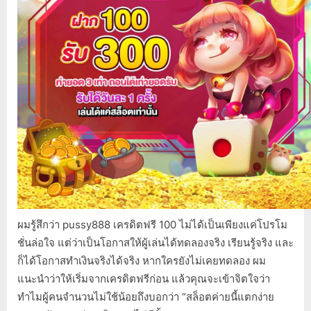
ผมรู้สึกว่า pussy888 เครดิตฟรี 100 ไม่ได้เป็นเพียงแค่โปรโม
ชั่นล่อใจ แต่ว่าเป็นโอกาสให้ผู้เล่นได้ทดลองจริง เรียนรู้จริง และ
ก็ได้โอกาสทำเงินจริงได้จริง หากใครยังไม่เคยทดลอง ผม
แนะนำว่าให้เริ่มจากเครดิตฟรีก่อน แล้วคุณจะเข้าจิตใจว่า
ทำไมผู้คนจำนวนไม่ใช้น้อยถึงบอกว่า “สล็อตค่ายนี้แตกง่าย