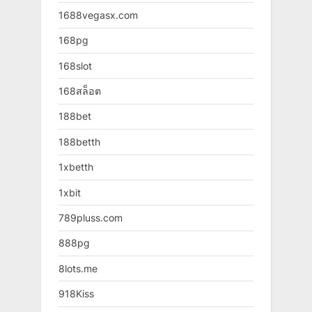
1688vegasx.com
168pg
168slot
168สล็อต
188bet
188betth
1xbetth
1xbit
789pluss.com
888pg
8lots.me
918Kiss