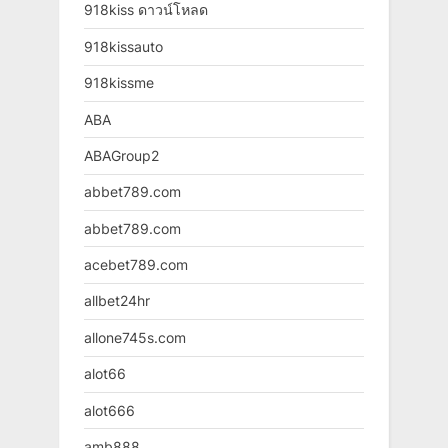
918kiss ดาวน์โหลด
918kissauto
918kissme
ABA
ABAGroup2
abbet789.com
abbet789.com
acebet789.com
allbet24hr
allone745s.com
alot66
alot666
amb888