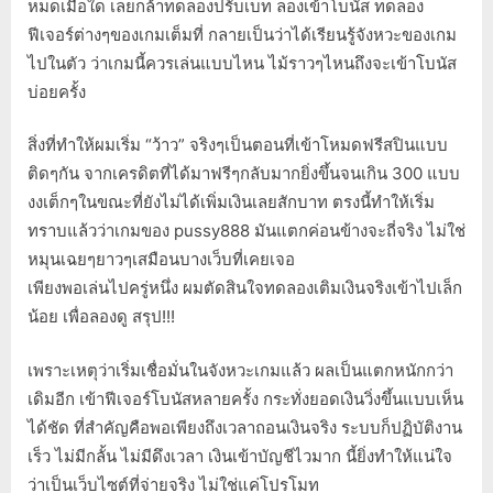
หมดเมื่อใด เลยกล้าทดลองปรับเบท ลองเข้าโบนัส ทดลอง
ฟีเจอร์ต่างๆของเกมเต็มที่ กลายเป็นว่าได้เรียนรู้จังหวะของเกม
ไปในตัว ว่าเกมนี้ควรเล่นแบบไหน ไม้ราวๆไหนถึงจะเข้าโบนัส
บ่อยครั้ง
สิ่งที่ทำให้ผมเริ่ม “ว้าว” จริงๆเป็นตอนที่เข้าโหมดฟรีสปินแบบ
ติดๆกัน จากเครดิตที่ได้มาฟรีๆกลับมากยิ่งขึ้นจนเกิน 300 แบบ
งงเต็กๆในขณะที่ยังไม่ได้เพิ่มเงินเลยสักบาท ตรงนี้ทำให้เริ่ม
ทราบแล้วว่าเกมของ pussy888 มันแตกค่อนข้างจะถี่จริง ไม่ใช่
หมุนเฉยๆยาวๆเสมือนบางเว็บที่เคยเจอ
เพียงพอเล่นไปครู่หนึ่ง ผมตัดสินใจทดลองเติมเงินจริงเข้าไปเล็ก
น้อย เพื่อลองดู สรุป!!!
เพราะเหตุว่าเริ่มเชื่อมั่นในจังหวะเกมแล้ว ผลเป็นแตกหนักกว่า
เดิมอีก เข้าฟีเจอร์โบนัสหลายครั้ง กระทั่งยอดเงินวิ่งขึ้นแบบเห็น
ได้ชัด ที่สำคัญคือพอเพียงถึงเวลาถอนเงินจริง ระบบก็ปฏิบัติงาน
เร็ว ไม่มีกลั้น ไม่มีดึงเวลา เงินเข้าบัญชีไวมาก นี้ยิ่งทำให้แน่ใจ
ว่าเป็นเว็บไซต์ที่จ่ายจริง ไม่ใช่แค่โปรโมท