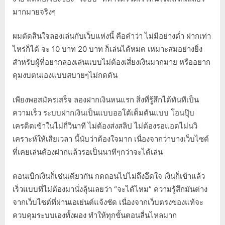
มากมายจริงๆ
ผมตัดสินใจลองเล่นกับเว็บแห่งนี้ คือคำว่า ไม่มีอย่างต่ำ ฝากเท่า
ไหร่ก็ได้ จะ 10 บาท 20 บาท ก็เล่นได้หมด เหมาะสมอย่างยิ่ง
สำหรับผู้ที่อยากลองเล่นแบบไม่ต้องเสี่ยงเงินมากมาย หรืออยาก
คุมงบตนเองแบบสบายๆไม่กดดัน
เพียงพอสมัครเสร็จ ลองฝากเงินหนแรก สิ่งที่รู้สึกได้ทันทีเป็น
ความเร็ว ระบบฝากเงินเป็นแบบออโต้เต็มต้นแบบ โอนปุ๊บ
เครดิตเข้าในไม่กี่วินาที ไม่ต้องส่งสลิป ไม่ต้องรอแอดไม่นวิ
เคราะห์ให้เสียเวลา นี้นับว่าต้องใจมาก เนื่องจากว่าบางเว็บไซต์
ที่เคยเล่นต้องฝากแล้วรอเป็นนาทีๆกว่าจะได้เล่น
ตอนเบิกเงินก็เช่นเดียวกัน กดถอนไปไม่ถึงอึดใจ เงินก็เข้าแล้ว
เร็วแบบที่ไม่ต้องมานั่งลุ้นเลยว่า “จะได้ไหม” ความรู้สึกมันต่าง
จากเว็บไซต์ที่ผ่านเอเย่นต์แจ้งชัด เนื่องจากเว็บตรงของแท้จะ
ควบคุมระบบเองทั้งผอง ทำให้ทุกขั้นตอนลื่นไหลมาก