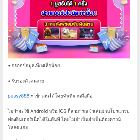
• กรอกข้อมูลเพียงเล็กน้อย
• รับรองตัวตนง่าย
pussy888
• เข้าเล่นได้โดยทันทีผ่านมือถือ
ไม่ว่าจะใช้ Android หรือ iOS ก็สามารถเข้าเล่นผ่านโปรแกรม
ท่องอินเตอร์เน็ตได้ในทันที โดยไม่จำเป็นจำเป็นต้องดาวน์
โหลดแอป