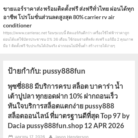
Skip
ขายแอร์ราคาส่ง พร้อมติดตั้งฟรี ส่งฟรีทั่วไทย ผ่อนได้ทุก
to
อาชีพ โปรโมชั่นส่วนลดสูงสุด 80% carrier rv air
content
conditioner
https://www.carrierac.net ร้อนๆแบบนี้ ติดแอร์กันดีกว่า เครื่องใช้ไฟฟ้าราคาถูก
ผ่อนได้แค่ใช้บัตรประชาชน 0% 36 เดือน ใช้ก่อนจ่ายทีหลัง ส่งฟรี แอร์มือ 2 คุณภาพ
มือ 1 ติดตั้งฟรี รับประกันได้เงินจริง ฝากถอนไม่มีขั้นต่ำ สร้างรายได้ง่ายๆ
ป้ายกำกับ:
pussy888fun
พุซซี่888 มีบริการครบ สล็อต บาคาร่า น้ำ
เต้าปูปลา ทุกยอดฝาก 10% ฝากถอนเร็ว
ทันใจบริการสล็อตแตกง่าย pussy888
สล็อตออนไลน์ ที่มาตรฐานดีที่สุด Top 97 by
Dacia pussy888fun.shop 12 APR 2026
Posted
By
เมษายน 17, 2026
Jason Henderson