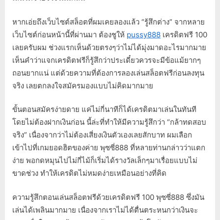
หากเอ่ยถึงเว็บไซต์สล็อตที่ผมเคยลองแล้ว “รู้สึกต่าง” จากหลาย
เว็บไซต์ก่อนหน้านี้ที่ผ่านมา ต้องชูให้
pussy888
เครดิตฟรี 100
เลยครับผม ช่วงแรกเห็นด้วยตรงๆว่าไม่ได้มุ่งมาดอะไรมากมาย
เห็นคำว่าแจกเครดิตฟรีก็รู้สึกว่าประเดี๋ยวควรจะมีข้อแม้ยากๆ
ถอนยากแน่ แต่ด้วยความที่ต้องการลองเล่นสล็อตฟรีก่อนลงทุน
จริง เลยตกลงใจสมัครมองแบบไม่คิดมากมาย
ขั้นตอนสมัครง่ายดาย แค่ไม่กี่นาทีก็ได้เครดิตมาเล่นในทันที
โดยไม่ต้องฝากเงินก่อน นี้ล่ะที่ทำให้มีความรู้สึกว่า “กล้าทดสอบ
จริง” เนื่องจากว่าไม่ต้องเสี่ยงเงินตัวเองเลยสักบาท ผมเลือก
เข้าไปที่เกมยอดฮิตของค่าย พุซซี่888 ที่หลายท่านกล่าวว่าแตก
ง่าย พอกดหมุนไปไม่กี่ไม้ก็เริ่มได้รางวัลเล็กๆมาเรื่อยแบบไม่
ขาดช่วง ทำให้เครดิตไม่หมดง่ายเหมือนอย่างที่คิด
ความรู้สึกตอนเล่นสล็อตฟรีด้วยเครดิตฟรี 100 พุซซี่888 ซึ่งมัน
เล่นได้เพลินมากมาย เนื่องจากเราไม่ได้ตื่นตระหนกว่าเงินจะ