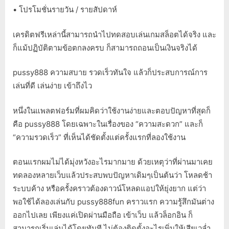
• โปรโมชั่นรายวัน / รายสัปดาห์
เครดิตฟรีเหล่านี้สามารถนำไปทดสอบเล่นเกมสล็อตได้จริง และ
ก็แม้ปฏิบัติตามข้อตกลงครบ ก็สามารถถอนเป็นเงินจริงได้
pussy888 ความสบาย รวดเร็วทันใจ แล้วก็ประสบการณ์การ
เล่นที่ดี เล่นง่าย เข้าถึงไว
หนึ่งในแพลตฟอร์มที่ผมคิดว่าใช้งานง่ายและตอบปัญหาที่สุดก็
คือ pussy888 โดยเฉพาะในเรื่องของ “ความสะดวก” และก็
“ความรวดเร็ว” ที่เห็นได้ชัดตั้งแต่ครั้งแรกที่ลองใช้งาน
ตอนแรกผมไม่ได้มุ่งหวังอะไรมากมาย ด้วยเหตุว่าที่ผ่านมาเคย
ทดลองหลายเว็บแล้วประสบพบปัญหาเดิมๆเป็นต้นว่า โหลดช้า
ระบบค้าง หรือครั้งคราวต้องดาวน์โหลดแอปให้ยุ่งยาก แต่ว่า
พอใช้ได้ลองเล่นกับ pussy888fun คราวแรก ความรู้สึกมันต่าง
ออกไปเลย เพียงแค่เปิดผ่านมือถือ เข้าเว็บ แล้วล็อกอิน ก็
สามารถเริ่มเล่นได้โดยทันที ไม่ต้องติดตั้งอะไรเพิ่มให้เสียเวล่ำ