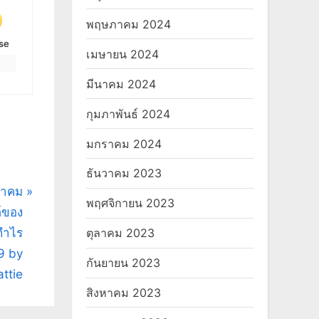
พฤษภาคม 2024
se
เมษายน 2024
%
มีนาคม 2024
กุมภาพันธ์ 2024
มกราคม 2024
ธันวาคม 2023
วาคม
พฤศจิกายน 2023
ต์ของ
กำไร
ตุลาคม 2023
99 by
กันยายน 2023
attie
สิงหาคม 2023