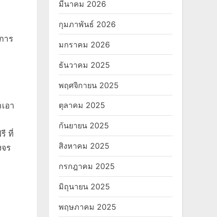
มีนาคม 2026
กุมภาพันธ์ 2026
ชการ
มกราคม 2026
ธันวาคม 2025
พฤศจิกายน 2025
ตุลาคม 2025
าเอา
กันยายน 2025
 ที่
สิงหาคม 2025
งจร
กรกฎาคม 2025
มิถุนายน 2025
พฤษภาคม 2025