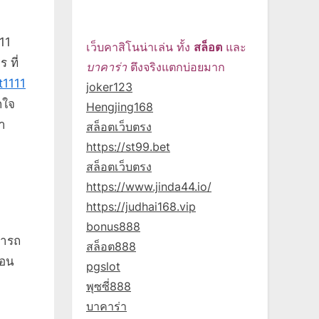
11
เว็บคาสิโนน่าเล่น ทั้ง
สล็อต
และ
 ที่
บาคาร่า
ตึงจริงแตกบ่อยมาก
t1111
joker123
กใจ
Hengjing168
รา
สล็อตเว็บตรง
https://st99.bet
สล็อตเว็บตรง
https://www.jinda44.io/
https://judhai168.vip
bonus888
มารถ
สล็อต888
้อน
pgslot
พุซซี่888
บาคาร่า