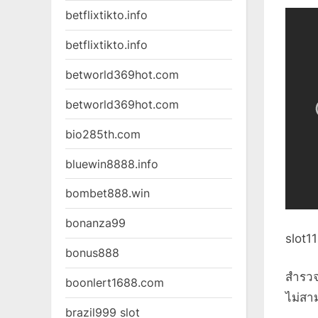
betflixtikto.info
betflixtikto.info
betworld369hot.com
betworld369hot.com
bio285th.com
bluewin8888.info
bombet888.win
bonanza99
slot11
bonus888
สำรวจ
boonlert1688.com
ไม่สาม
brazil999 slot