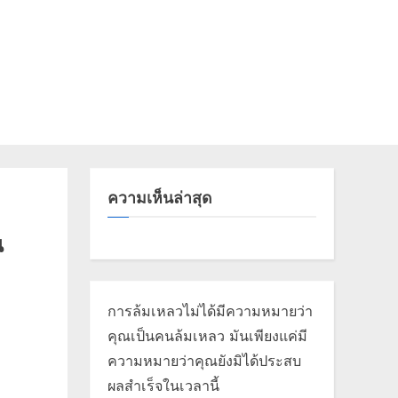
ความเห็นล่าสุด
น
การล้มเหลวไม่ได้มีความหมายว่า
คุณเป็นคนล้มเหลว มันเพียงแค่มี
ความหมายว่าคุณยังมิได้ประสบ
ผลสำเร็จในเวลานี้