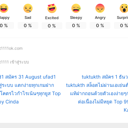
Happy
Sad
Sleepy
Angry
Surpri
Excited
0
%
0
%
0
%
0
%
0
0
%
ot1111ok.com
gs:
t1111 เข้าสู่ระบบ
ะแนว
N
d1 สมัคร 31 August ufad1
tuktukth สมัคร 1 ธัน
e
สู่ระบบ แตกง่ายทุกเกมฝาก
tuktukth สล็อตไม่ผ่านเอเย่น
อง
x
โคตรไวกำไรเน้นๆทุกยูส Top
แท้ฝากถอนด้วยตัวเองง่ายๆ
t
by Cinda
ต่อเนื่องไม่มีหยุด Top 
P
K
o
s