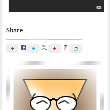
Share