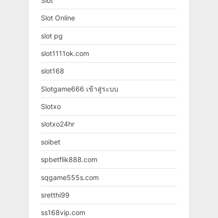
Slot
Slot Online
slot pg
slot1111ok.com
slot168
Slotgame666 เข้าสู่ระบบ
Slotxo
slotxo24hr
soibet
spbetflik888.com
sqgame555s.com
sretthi99
ss168vip.com