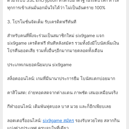
ด้วยระบบ SSL Encryption ที่ได้รับมาตรฐานระดับโลก ทำให้
ทุกการเข้าเล่นมั่นอกมั่นใจได้ว่า ไม่เป็นอันตราย 100%
3. โปรโมชั่นจัดเต็ม รับเครดิตฟรีทันที
สำหรับคนที่พึ่งจะร่วมเป็นสมาชิกใหม่ six9game แจก
six9game เครดิตฟรี ทันทีหลังสมัคร รวมทั้งยังมีโบนัสเพิ่มเงิน
โปรคืนยอดเสีย รวมทั้งอื่นๆอีกมากมายตลอดทั้งเดือน
ประเภทเกมยอดนิยมบน six9game
สล็อตออนไลน์: เกมที่มีนานาประการธีม โบนัสแตกบ่อยมาก
คาสิโนสด: ถ่ายทอดสดจากต่างแดน ภาพชัด เสมอเหมือนจริง
กีฬาออนไลน์: เดิมพันฟุตบอล บาส มวย และก็อีกเพียบเลย
ลอตเตอรี่ออนไลน์:
six9game สมัคร
รองรับหวยไทย สลากกิน
แบ่งต่างประเทศ ครบจบในที่เดียว