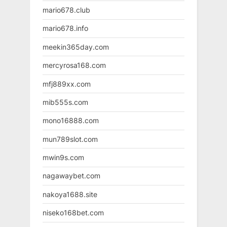
mario678.club
mario678.info
meekin365day.com
mercyrosa168.com
mfj889xx.com
mib555s.com
mono16888.com
mun789slot.com
mwin9s.com
nagawaybet.com
nakoya1688.site
niseko168bet.com