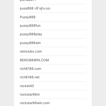
puss888 เข้าสู่ระบบ
Pussy888
pussy888fun
pussy888play
pussy888win
ramclubx.com
RENO88WIN.COM
rich8188.com
rich8188.net
rocket45
rockstar66m
rockstar66win.com