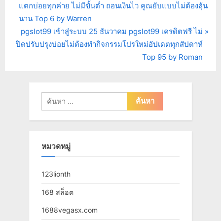
r
แตกบ่อยทุกค่าย ไม่มีขั้นต่ำ ถอนเงินไว คูณยับแบบไม่ต้องลุ้น
เรื่อง
e
นาน Top 6 by Warren
v
N
pgslot99 เข้าสู่ระบบ 25 ธันวาคม pgslot99 เครดิตฟรี ไม่
i
e
ปิดปรับปรุงบ่อยไม่ต้องทำกิจกรรมโปรใหม่อัปเดตทุกสัปดาห์
o
x
Top 95 by Roman
u
t
s
P
P
o
ค้นหา
o
s
สำหรับ:
s
t
t
:
หมวดหมู่
:
123lionth
168 สล็อต
1688vegasx.com