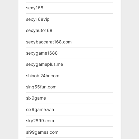
sexy168
sexy168vip
sexyauto168
sexybaccarat168.com
sexygame1688
sexygameplus.me
shinobi24hr.com
sing55fun.com
six9game
six9game.win
sky2899.com
sl99games.com