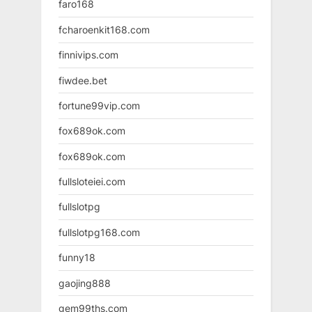
faro168
fcharoenkit168.com
finnivips.com
fiwdee.bet
fortune99vip.com
fox689ok.com
fox689ok.com
fullsloteiei.com
fullslotpg
fullslotpg168.com
funny18
gaojing888
gem99ths.com