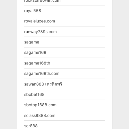
rockstar66win.com
royal558
royaleluxee.com
runway789s.com
sagame
sagame168
sagame168th
sagame168th.com
sawan888 เครดิตฟรี
sbobet168
sbotop1688.com
sclass8888.com
scr888