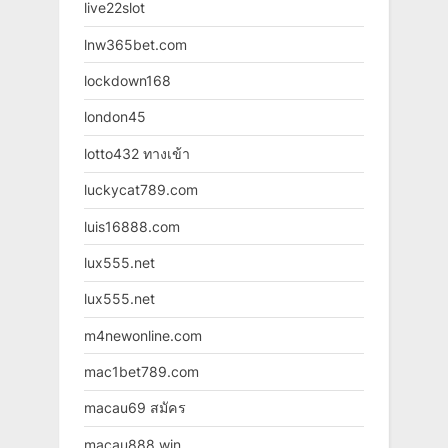
live22slot
lnw365bet.com
lockdown168
london45
lotto432 ทางเข้า
luckycat789.com
luis16888.com
lux555.net
lux555.net
m4newonline.com
mac1bet789.com
macau69 สมัคร
macau888.win