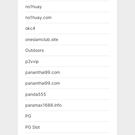
no1huay
no1huay.com
okc4
onesiamclub.site
Outdoors
p2vvip
pananthai99.com
pananthai99.com
panda555
paramax1688.info
PG
PG Slot