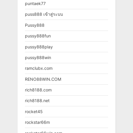
puntaek77
puss888 เข้าสู่ระบบ
Pussy888
pussy888fun
pussy888play
pussy888win
ramclubx.com
RENO88WIN.COM
rich8188.com
rich8188.net
rocket45
rockstar66m