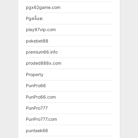
pgx62game.com
Pgสล็อต
play97vip.com
pokebet88
premium66.info
proded888x.com
Property
PunPro66
PunPro66.com
PunPro777
PunPro777.com
puntaek66