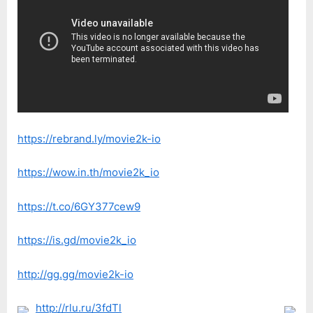
https://rebrand.ly/movie2k-io
https://wow.in.th/movie2k_io
https://t.co/6GY377cew9
https://is.gd/movie2k_io
http://gg.gg/movie2k-io
http://rlu.ru/3fdTl