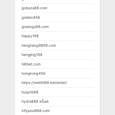
gobaza88.com
golden456
gowingo88.com
happy168
hengheng9899.com
hengjing168
hi6bet.com
hongkong456
https://sretthi99.bet/enter/
huayhit88
hydra888 สล็อต
infyplus888.com