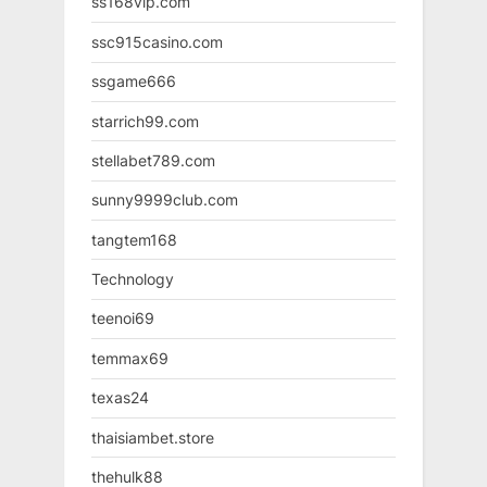
ss168vip.com
ssc915casino.com
ssgame666
starrich99.com
stellabet789.com
sunny9999club.com
tangtem168
Technology
teenoi69
temmax69
texas24
thaisiambet.store
thehulk88