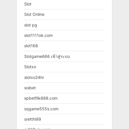
Slot
Slot Online
slot pg
slot1111ok.com
slot168
Slotgame666 เข้าสู่ระบบ
Slotxo
slotxo24hr
soibet
spbetflik888.com
sqgame555s.com
sretthi99