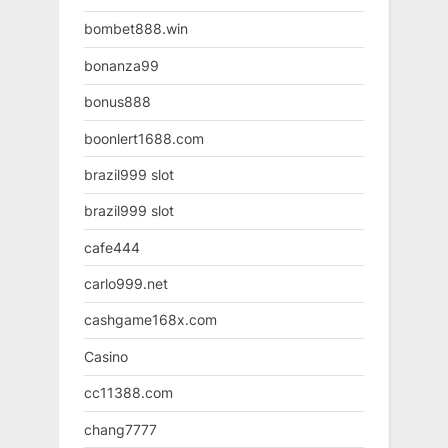
bombet888.win
bonanza99
bonus888
boonlert1688.com
brazil999 slot
brazil999 slot
cafe444
carlo999.net
cashgame168x.com
Casino
cc11388.com
chang7777