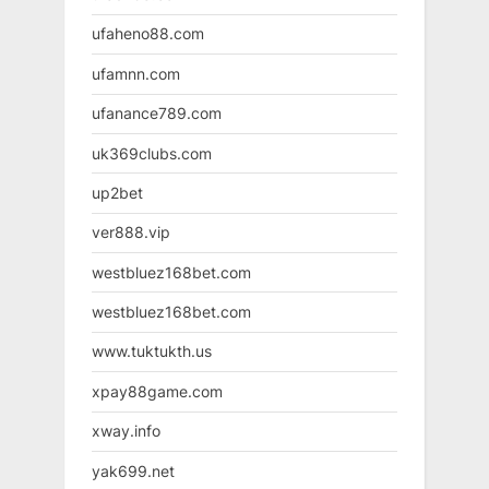
ufaheno88.com
ufamnn.com
ufanance789.com
uk369clubs.com
up2bet
ver888.vip
westbluez168bet.com
westbluez168bet.com
www.tuktukth.us
xpay88game.com
xway.info
yak699.net