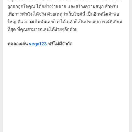
ถูกอกถูกใจคุณ ได้อย่างง่ายดาย และสร้างความสนุก สำหรับ
เพื่อการทำเงินได้จริง ด้วยเหตุว่าเว็บไซต์นี้ เป็นอีกหนึ่งเจ้าพ่อ
ใหญ่ ที่แวดวงเดิมพันเลยก็ว่าได้ แล้วก็เป็นประสบการณ์ที่เยี่ยม
ที่สุด ที่คุณสามารถเล่นได้ง่ายๆอีกด้วย
ทดลองเล่น
vega123
ฟรีไม่มีจำกัด