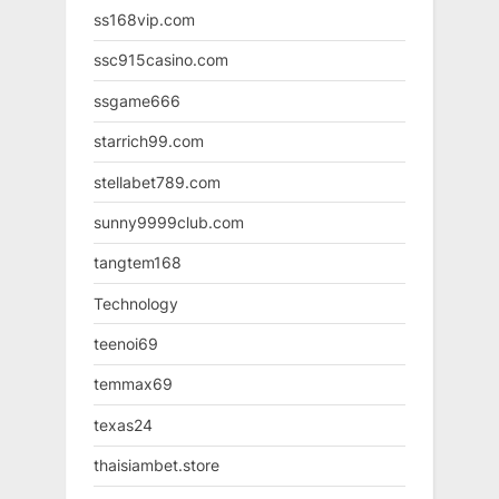
ss168vip.com
ssc915casino.com
ssgame666
starrich99.com
stellabet789.com
sunny9999club.com
tangtem168
Technology
teenoi69
temmax69
texas24
thaisiambet.store