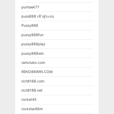
puntaek77
puss888 เข้าสู่ระบบ
Pussy888
pussy888fun
pussy888play
pussy888win
ramclubx.com
RENO88WIN.COM
rich8188.com
rich8188.net
rocket45
rockstar66m