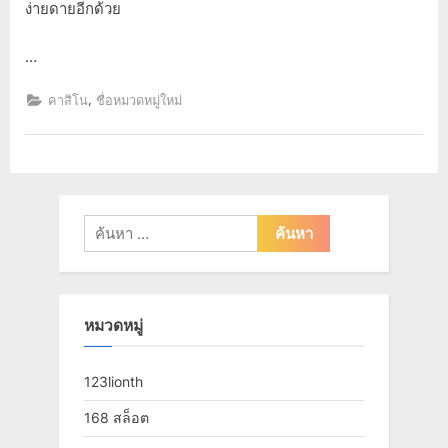
ง่ายดายอีกด้วย
…
,
คาสิโน
ชื่อหมวดหมู่ใหม่
ค้นหา
สำหรับ:
หมวดหมู่
123lionth
168 สล็อต