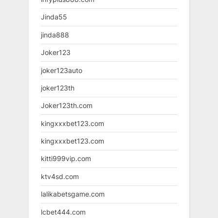
Jinda55
jinda888
Joker123
joker123auto
joker123th
Joker123th.com
kingxxxbet123.com
kingxxxbet123.com
kitti999vip.com
ktv4sd.com
lalikabetsgame.com
lcbet444.com