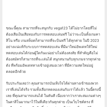
ขณะนี้คุณ สามารถที่จะสนุกกับ vega123 ได้ไม่ยากโดยที่ไม่
ต้องเสียเงินเสียทองกับการทดสอบเล่นฟรี ไม่ว่าจะเป็นทั้งเกมคา
สิโน หรือ เกมสล็อตก็สามารถที่จะปั่นฟรี ได้ทุกค่าย ในปี 2023
อย่างแน่แท้กับระบบการทดสอบเล่น ที่มีมาใหม่อัพเดทให้ใหม่
ทดสอบเล่นได้ก่อนผู้ใดกันแน่อย่างไม่ต้องสงสัย ที่สำคัญคือไม่
ต้องสมัครก็สามารถที่จะเล่นได้ สนุกสนานกับทุกเกมจากทุกค่าย
ดัง ที่พร้อมอัพเดททางเข้าอยู่เสมอเวลา ที่มีความสดใหม่อยู่
ตลอดอีกด้วย
รับประกันเลยว่า คุณสามารถบันเทิงใจได้ผ่านทางเข้าของพวก
เราที่เล่นได้จริง รวมทั้งเลือกทดลองเล่นกับเราได้แล้ว วันนี้ตรงนี้
เลย ที่คุณสามารถเล่นได้ ในทันที เนื่องจากว่าเราสะสมเกมต่างๆ
ในคาสิโนมากมาไว้ในที่เดียวกันทุกค่าย เป็นเว็บไซต์ตรง ที่