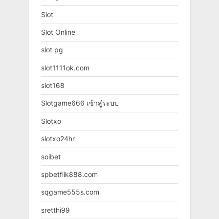
Slot
Slot Online
slot pg
slot1111ok.com
slot168
Slotgame666 เข้าสู่ระบบ
Slotxo
slotxo24hr
soibet
spbetflik888.com
sqgame555s.com
sretthi99