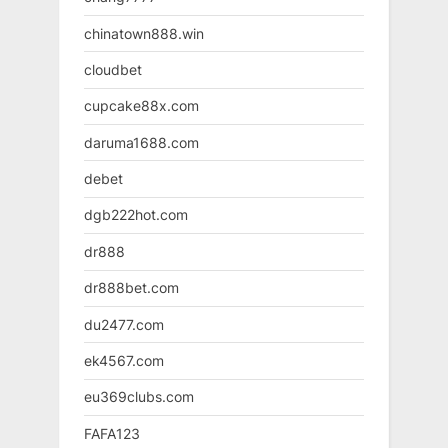
chinatown888.win
cloudbet
cupcake88x.com
daruma1688.com
debet
dgb222hot.com
dr888
dr888bet.com
du2477.com
ek4567.com
eu369clubs.com
FAFA123