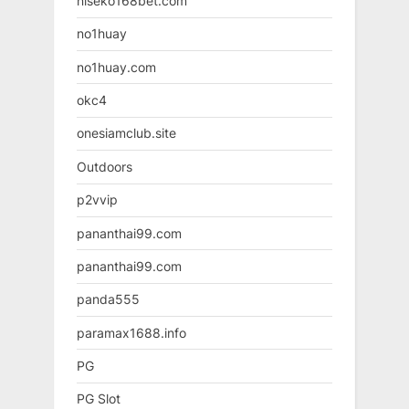
niseko168bet.com
no1huay
no1huay.com
okc4
onesiamclub.site
Outdoors
p2vvip
pananthai99.com
pananthai99.com
panda555
paramax1688.info
PG
PG Slot