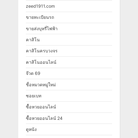
zeed1911.com
ขายทะเบียนรถ
ขายส่งบุหรี่ไฟฟ้า
คาสิโน
คาสิโนครบวงจร
คาสิโนออนไลน์
จ๊วด 69
ชื่อหมวดหมู่ใหม่
ซอยเบท
ซื้อหวยออนไลน์
ซื้อหวยออนไลน์ 24
ดูหนัง