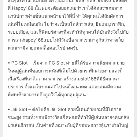
แน่ๆนะครับ! แม้เอ่ยถึงความมากมายหลากหลายของเกมสล็อต
ที่ Happy168 นั้น ผมจะต้องบอกเลยว่าเราได้คัดสรรเกมจาก
นานัปการค่ายชั้นแนวหน้ามาไว้ที่นี่ ทำให้ทุกคนได้สัมผัสการ
เล่นที่ไม่เหมือนกัน ไม่ว่าจะเป็นสไตล์การเล่น, ธีมเกม,กราฟิก,
ระบบเสียง, และก็ฟีพบร์ต่างๆที่จะทำให้ทุกคนได้บันเทิงใจไปกับ
การเล่นhappy168แบบไม่มีวันเบื่อ พวกเรามาดูกันว่าทางเว็บ
พวกเรามีค่ายเกมสล็อตอะไรบ้างครับ
• PG Slot – เริ่มจาก PG Slot ค่ายนี้ได้รับความนิยมมากมาย
ในหมู่ผู้เล่นที่ชอบการพนันที่เต็มไปด้วยกราฟิกสวยงามและก็
เนื้อเรื่องที่น่าติดตาม พวกเขาสร้างเกมslot168ที่มีธีมนานา
ประการ ตั้งแต่โบราณคดีไปจนถึงอนาคต แต่ละเกมมีความ
พิเศษซึ่งสามารถดึงดูดใจได้ทุกกลุ่มผู้เล่น
• Jili Slot – ต่อไปคือ Jili Slot ค่ายนี้เด่นด้วยเกมที่มีโอกาส
ชนะสูง รวมทั้งชอบมีรางวัลแจ็คพอตที่ทำให้ผู้เล่นหลายๆคนกลับ
มาเล่นอีกรอบ เป็นค่ายที่เหมาะกับผู้ที่ชอบพอการลุ้นรางวัลใหญ่