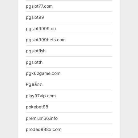
pgslot77.com
pgslot99
pgslot9999.co
pgslot999bets.com
pgslotfish
pgslotth
pgx62game.com
Pgสล็อต
play97vip.com
pokebet88
premium66.info
proded888x.com