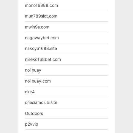
mono16888.com
mun789slot.com
mwin9s.com
nagawaybet.com
nakoya1688.site
niseko168bet.com
no1huay
no1huay.com
okc4
onesiamclub.site
Outdoors
p2vvip