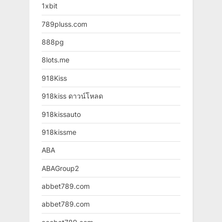
1xbit
789pluss.com
888pg
8lots.me
918Kiss
918kiss ดาวน์โหลด
918kissauto
918kissme
ABA
ABAGroup2
abbet789.com
abbet789.com