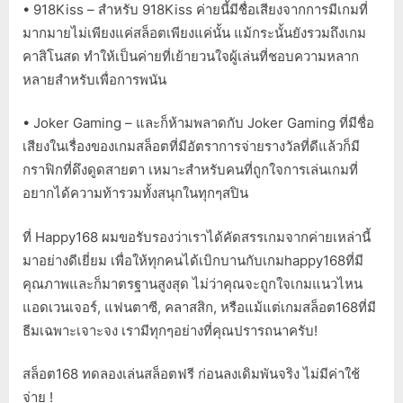
• 918Kiss – สำหรับ 918Kiss ค่ายนี้มีชื่อเสียงจากการมีเกมที่
มากมายไม่เพียงแค่สล็อตเพียงแค่นั้น แม้กระนั้นยังรวมถึงเกม
คาสิโนสด ทำให้เป็นค่ายที่เย้ายวนใจผู้เล่นที่ชอบความหลาก
หลายสำหรับเพื่อการพนัน
• Joker Gaming – และก็ห้ามพลาดกับ Joker Gaming ที่มีชื่อ
เสียงในเรื่องของเกมสล็อตที่มีอัตราการจ่ายรางวัลที่ดีแล้วก็มี
กราฟิกที่ดึงดูดสายตา เหมาะสำหรับคนที่ถูกใจการเล่นเกมที่
อยากได้ความท้ารวมทั้งสนุกในทุกๆสปิน
ที่ Happy168 ผมขอรับรองว่าเราได้คัดสรรเกมจากค่ายเหล่านี้
มาอย่างดีเยี่ยม เพื่อให้ทุกคนได้เบิกบานกับเกมhappy168ที่มี
คุณภาพและก็มาตรฐานสูงสุด ไม่ว่าคุณจะถูกใจเกมแนวไหน
แอดเวนเจอร์, แฟนตาซี, คลาสสิก, หรือแม้แต่เกมสล็อต168ที่มี
ธีมเฉพาะเจาะจง เรามีทุกๆอย่างที่คุณปรารถนาครับ!
สล็อต168 ทดลองเล่นสล็อตฟรี ก่อนลงเดิมพันจริง ไม่มีค่าใช้
จ่าย !