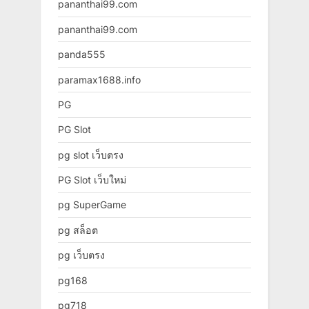
pananthai99.com
pananthai99.com
panda555
paramax1688.info
PG
PG Slot
pg slot เว็บตรง
PG Slot เว็บใหม่
pg SuperGame
pg สล็อต
pg เว็บตรง
pg168
pg718