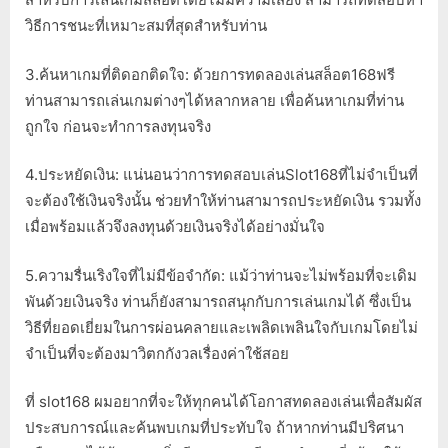
วิธีการชนะที่เหมาะสมที่สุดสำหรับท่าน
3.ค้นหาเกมที่ติดอกติดใจ: ด้วยการทดลองเล่นสล็อต168ฟรี
ท่านสามารถเล่นเกมต่างๆได้หลากหลาย เพื่อค้นหาเกมที่ท่าน
ถูกใจ ก่อนจะทำการลงทุนจริง
4.ประหยัดเงิน: แน่นอนว่าการทดสอบเล่นSlot168ที่ไม่จำเป็นที่
จะต้องใช้เงินจริงนั้น ช่วยทำให้ท่านสามารถประหยัดเงิน รวมทั้ง
เมื่อพร้อมแล้วจึงลงทุนด้วยเงินจริงได้อย่างมั่นใจ
5.ความรื่นเริงใจที่ไม่มีข้อจำกัด: แม้ว่าท่านจะไม่พร้อมที่จะเดิม
พันด้วยเงินจริง ท่านก็ยังสามารถสนุกกับการเล่นเกมได้ ซึ่งเป็น
วิธีที่ยอดเยี่ยมในการผ่อนคลายและเพลิดเพลินใจกับเกมโดยไม่
จำเป็นที่จะต้องมาวิตกกังวลเรื่องค่าใช้สอย
ที่ slot168 ผมอยากที่จะให้ทุกคนได้โอกาสทดลองเล่นเพื่อสัมผัส
ประสบการณ์และค้นพบเกมที่ประทับใจ ถ้าหากท่านมีปริศนา