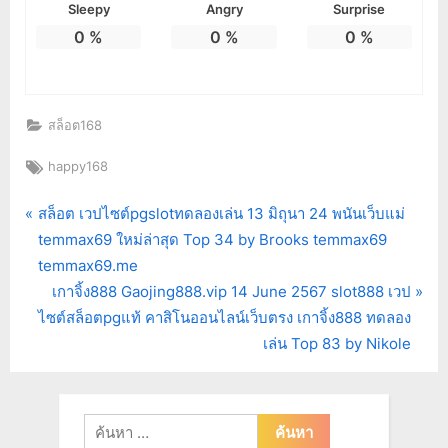
Sleepy
Angry
Surprise
0
%
0
%
0
%
สล็อต168
Tags:
happy168
P
แนะแนว
สล็อต เวปไซต์pgslotทดลองเล่น 13 มิถุนา 24 พนันเว็บแม่
r
temmax69 ใหม่ล่าสุด Top 34 by Brooks temmax69
เรื่อง
e
temmax69.me
v
N
เกาจิ้ง888 Gaojing888.vip 14 June 2567 slot888 เวป
i
e
ไซต์สล็อตpgแท้ คาสิโนออนไลน์เว็บตรง เกาจิ้ง888 ทดลอง
o
x
เล่น Top 83 by Nikole
u
t
s
P
P
o
ค้นหา
o
s