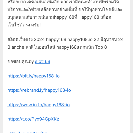
หรืออยากได้ข้อเสนอเพิ่มอีก พวกเรามีคณะทำงานที่พร้อมให้
บริการและก็ช่วยเหลือท่านอย่างเต็มที่ ขอให้ทุกท่านโชคดีและ
สนุกสนานกับการเล่นเกมhappy168ที่ Happy168 สล็อต
เว็บไซต์ตรง ครับ!
สล็อตเว็บตรง 2024 happy168 happy168.io 22 มิถุนายน 24
Blanche คาสิโนออนไลน์ happy168แตกหนัก Top 8
ขอขอบคุณby
slot168
https://bit.ly/happy168-io
https://rebrand.ly/happy168-io
https://wow.in.th/happy168-io
https://t.co/Pyx94GpXKz