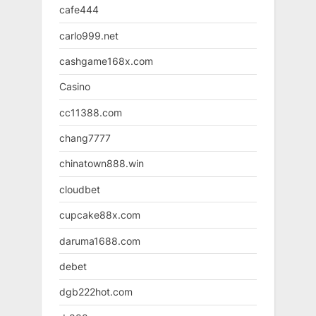
cafe444
carlo999.net
cashgame168x.com
Casino
cc11388.com
chang7777
chinatown888.win
cloudbet
cupcake88x.com
daruma1688.com
debet
dgb222hot.com