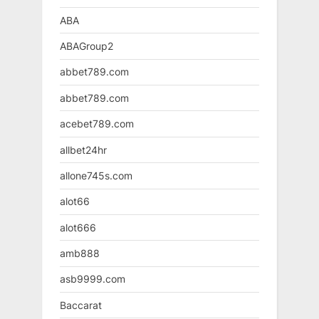
ABA
ABAGroup2
abbet789.com
abbet789.com
acebet789.com
allbet24hr
allone745s.com
alot66
alot666
amb888
asb9999.com
Baccarat