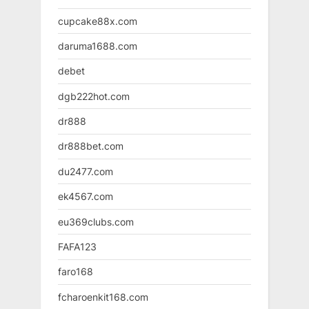
cupcake88x.com
daruma1688.com
debet
dgb222hot.com
dr888
dr888bet.com
du2477.com
ek4567.com
eu369clubs.com
FAFA123
faro168
fcharoenkit168.com