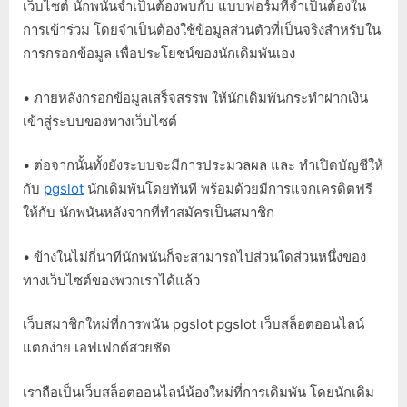
เว็บไซต์ นักพนันจำเป็นต้องพบกับ แบบฟอร์มที่จำเป็นต้องใน
การเข้าร่วม โดยจำเป็นต้องใช้ข้อมูลส่วนตัวที่เป็นจริงสำหรับใน
การกรอกข้อมูล เพื่อประโยชน์ของนักเดิมพันเอง
• ภายหลังกรอกข้อมูลเสร็จสรรพ ให้นักเดิมพันกระทำฝากเงิน
เข้าสู่ระบบของทางเว็บไซต์
• ต่อจากนั้นทั้งยังระบบจะมีการประมวลผล และ ทำเปิดบัญชีให้
กับ
pgslot
นักเดิมพันโดยทันที พร้อมด้วยมีการแจกเครดิตฟรี
ให้กับ นักพนันหลังจากที่ทำสมัครเป็นสมาชิก
• ข้างในไม่กี่นาทีนักพนันก็จะสามารถไปส่วนใดส่วนหนึ่งของ
ทางเว็บไซต์ของพวกเราได้แล้ว
เว็บสมาชิกใหม่ที่การพนัน pgslot pgslot เว็บสล็อตออนไลน์
แตกง่าย เอฟเฟกต์สวยชัด
เราถือเป็นเว็บสล็อตออนไลน์น้องใหม่ที่การเดิมพัน โดยนักเดิม