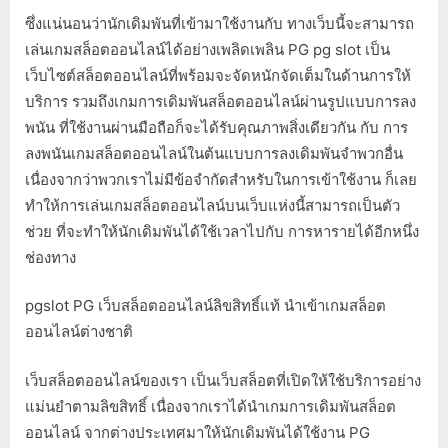
ซึ่งแน่นอนว่านักเดิมพันที่เข้ามาใช้งานกับ ทางเว็บนี้จะสามารถ
เล่นเกมสล็อตออนไลน์ได้อย่างเพลิดเพลิน PG pg slot เป็น
เว็บไซต์สล็อตออนไลน์ที่พร้อมจะจัดหนักจัดเต็มในด้านการให้
บริการ รวมถึงเกมการเดิมพันสล็อตออนไลน์ผ่านรูปแบบการลง
พนัน ที่ใช้งานผ่านมือถือก็จะได้รับคุณภาพสิ่งเดียวกัน กับ การ
ลงพนันเกมสล็อตออนไลน์ในต้นแบบการลงเดิมพันจำพวกอื่น
เนื่องจากว่าพวกเราไม่มีข้อจำกัดสำหรับในการเข้าใช้งาน ก็เลย
ทำให้การเล่นเกมสล็อตออนไลน์บนเว็บแห่งนี้สามารถเป็นตัว
ช่วย ที่จะทำให้นักเดิมพันได้ใช้เวลาไปกับ การหารายได้อีกหนึ่ง
ช่องทาง
pgslot PG เว็บสล็อตออนไลน์ลิขสิทธิ์แท้ นำเข้าเกมสล็อต
ออนไลน์ต่างชาติ
เว็บสล็อตออนไลน์ของเรา เป็นเว็บสล็อตที่เปิดให้ใช้บริการอย่าง
แม่นยำตามลิขสิทธิ์ เนื่องจากเราได้นำเกมการเดิมพันสล็อต
ออนไลน์ จากต่างประเทศมาให้นักเดิมพันได้ใช้งาน PG