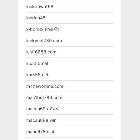
lockdown168
london45
lotto432 ทางเข้า
luckycat789.com
luis16888.com
lux555.net
lux555.net
m4newonline.com
mac1bet789.com
macau69 สมัคร
macau888.win
mario678.club