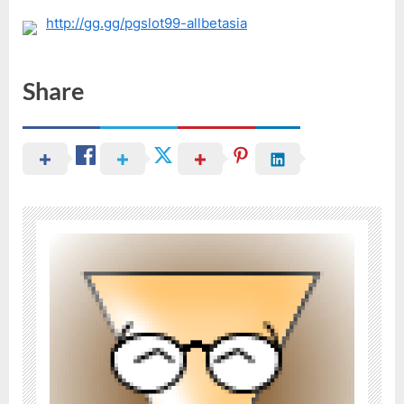
http://gg.gg/pgslot99-allbetasia
Share