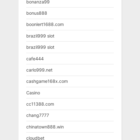
bonanza99
bonus888
boonlert1688.com
brazil999 slot
brazil999 slot
cafe444
carlo999.net
cashgame168x.com
Casino
cc11388.com
chang7777
chinatown888.win
cloudbet