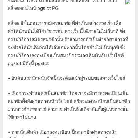
ขั้นตอนการลงทะเบียนสมัครสมาชิกเพื่อเข้าใช้บริการเว็บ
สล็อตออนไลน์ pgslot PG
สล็อต มีขั้นตอนการสมัครสมาชิกที่ทำเป็นอย่างรวดเร็ว เพื่อ
ทำให้นักพนันได้ใช้บริการกับ ทางเว็บนี้ได้ภายในไม่กี่นาที ซึ่ง
กรรมวิธีการสมัครสมาชิกนั้น ถ้าสามารถทำเป็นง่ายก็สามารถที่
จะช่วยให้นักเดิมพันได้เล่นเกมพวกนั้นได้อย่างไม่เป็นทุกข์ ซึ่ง
กรรมวิธีการลงทะเบียนเป็นสมาชิกร่วมลงเดิมพันกับ เว็บไซต์
pgslot มีดังนี้ pgslot
• อันดับแรกนักพนันจำเป็นจะต้องเข้าสู่ระบบของทางเว็บไซต์
• เลือกกระทำสมัครเป็นสมาชิก โดยเราจะมีการลงทะเบียนเป็น
สมาชิกทั้งยังผ่านทางหน้าเว็บไซต์ หรือจะลงทะเบียนเป็นสมาชิก
ผ่านทางข้าราชการก็สามารถทำเป็นสิ่งเดียวกันทั้งคู่แนวทางนั้น
ใช้เวลาไม่นาน
• หากนักเดิมพันเลือกลงทะเบียนเป็นสมาชิกผ่านทางหน้า