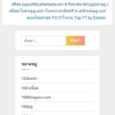
เรื่อง
e
N
สล็อต pgslot99.allbetasia.win 8 สิงหาคม 66 pgslot pg
v
e
สล็อตเว็บตรงpg slot เว็บตรง เครดิตฟรี ทางเข้าเล่นpg slot
i
x
autoใหม่ล่าสุด PG กำไรงาม Top 77 by Estelle
o
t
u
P
s
o
ค้นหา
P
s
สำหรับ:
o
t
s
:
หมวดหมู่
t
:
123lionth
168 สล็อต
1688vegasx.com
168pg