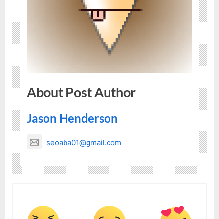
About Post Author
Jason Henderson
seoaba01@gmail.com