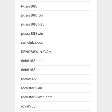
Pussy888
pussy888fun
pussy888play
pussy888win
ramclubx.com
RENO88WIN.COM
rich8188.com
rich8188.net
rocket45
rockstar66m
rockstar66win.com
royal558