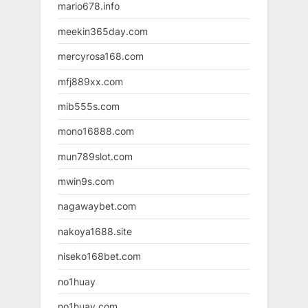
mario678.info
meekin365day.com
mercyrosa168.com
mfj889xx.com
mib555s.com
mono16888.com
mun789slot.com
mwin9s.com
nagawaybet.com
nakoya1688.site
niseko168bet.com
no1huay
no1huay.com