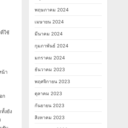
พฤษภาคม 2024
เมษายน 2024
ี่ใช้
มีนาคม 2024
กุมภาพันธ์ 2024
มกราคม 2024
ธันวาคม 2023
หน้า
พฤศจิกายน 2023
ตุลาคม 2023
ือก
กันยายน 2023
ั้งยัง
สิงหาคม 2023
ม