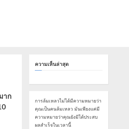
ความเห็นล่าสุด
วมาก
การล้มเหลวไม่ได้มีความหมายว่า
10
คุณเป็นคนล้มเหลว มันเพียงแค่มี
ความหมายว่าคุณยังมิได้ประสบ
ผลสำเร็จในเวลานี้