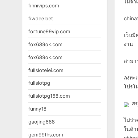
ไม่จำเ
finnivips.com
china
fiwdee.bet
fortune99vip.com
เว็บมี
งาน
fox689ok.com
fox689ok.com
สามาร
fullsloteiei.com
ลงทะเ
fullslotpg
โปรโม
fullslotpg168.com
สร
funny18
ไม่ว่า
gaojing888
ในด้า
gem99ths.com