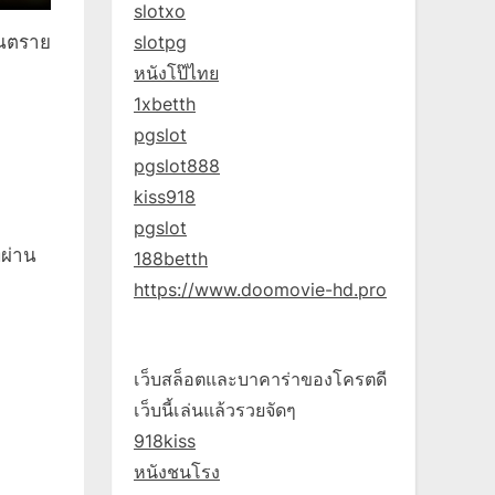
slotxo
ันตราย
slotpg
หนังโป๊ไทย
1xbetth
pgslot
pgslot888
kiss918
pgslot
ีผ่าน
188betth
https://www.doomovie-hd.pro
เว็บสล็อตและบาคาร่าของโครตดี
เว็บนี้เล่นแล้วรวยจัดๆ
918kiss
หนังชนโรง