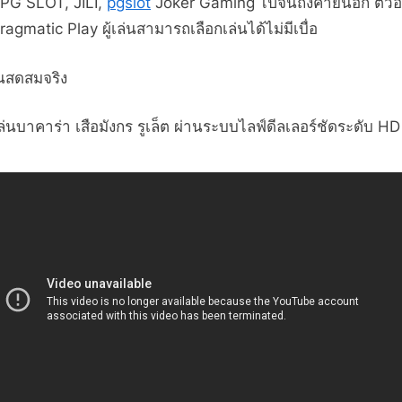
่ PG SLOT, JILI,
pgslot
Joker Gaming ไปจนถึงค่ายนอก ตัวอ
ragmatic Play ผู้เล่นสามารถเลือกเล่นได้ไม่มีเบื่อ
นสดสมจริง
ล่นบาคาร่า เสือมังกร รูเล็ต ผ่านระบบไลฟ์ดีลเลอร์ชัดระดับ HD