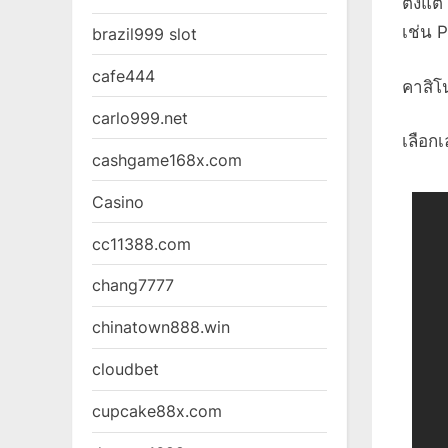
ตั้งแต
เช่น P
brazil999 slot
cafe444
คาสิโ
carlo999.net
เลือกเ
cashgame168x.com
Casino
cc11388.com
chang7777
chinatown888.win
cloudbet
cupcake88x.com