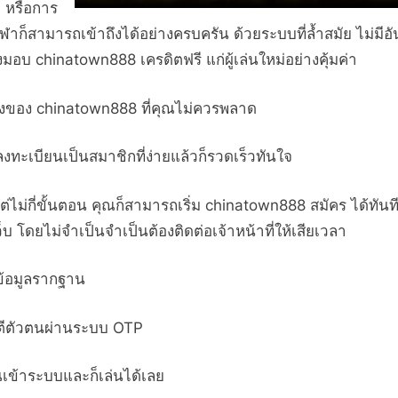
่ หรือการ
ีฬาก็สามารถเข้าถึงได้อย่างครบครัน ด้วยระบบที่ล้ำสมัย ไม่มีอ
งมอบ chinatown888 เครดิตฟรี แก่ผู้เล่นใหม่อย่างคุ้มค่า
็งของ chinatown888 ที่คุณไม่ควรพลาด
งทะเบียนเป็นสมาชิกที่ง่ายแล้วก็รวดเร็วทันใจ
ต่ไม่กี่ขั้นตอน คุณก็สามารถเริ่ม chinatown888 สมัคร ได้ทันท
็บ โดยไม่จำเป็นจำเป็นต้องติดต่อเจ้าหน้าที่ให้เสียเวลา
้อมูลรากฐาน
ตีตัวตนผ่านระบบ OTP
้นเข้าระบบและก็เล่นได้เลย