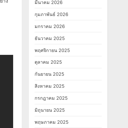
ย่าง
มีนาคม 2026
กุมภาพันธ์ 2026
มกราคม 2026
ธันวาคม 2025
พฤศจิกายน 2025
ตุลาคม 2025
กันยายน 2025
สิงหาคม 2025
กรกฎาคม 2025
มิถุนายน 2025
พฤษภาคม 2025