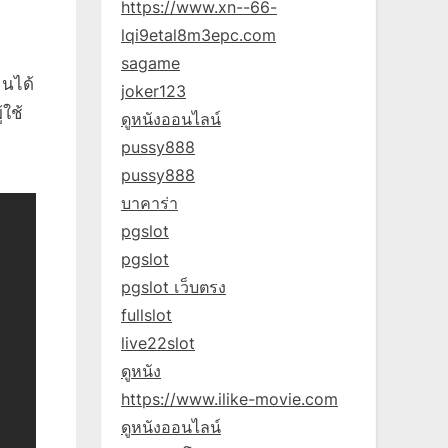
https://www.xn--66-
lqi9etal8m3epc.com
sagame
านได้
joker123
้ใช้
ดูหนังออนไลน์
pussy888
pussy888
บาคาร่า
pgslot
pgslot
pgslot เว็บตรง
fullslot
live22slot
ดูหนัง
https://www.ilike-movie.com
ดูหนังออนไลน์