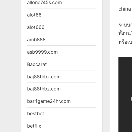
allone745s.com
china
alot66
ระบบก
alot666
ทั้งบน
amb888
หรือเบ
asb9999.com
Baccarat
baj88thbz.com
baj88thbz.com
bar4game24hr.com
bestbet
betflix