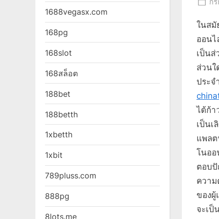
Po
กร
1688vegasx.com
on
ในสมัย
168pg
ออนไล
168slot
เป็นส่
ส่วนใ
168สล็อต
ประจำ
188bet
chin
ได้ก้า
188betth
เป็นเล
1xbetth
แพลตฟ
โนออน
1xbit
ตอบปั
789pluss.com
ความต
ของผู้
888pg
จะเป็
8lots.me