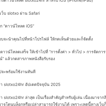
งดาวน์โหลด slotxo24hr สำหรับ iOS (iPhone/iPad)
าเว็บ slotxo ผ่าน Safari
ือก “ดาวน์โหลด iOS”
บบจะนำคุณไปที่หน้าโปรไฟล์ ให้กดเห็นด้วยและก็จัดตั้ง
่อดาวน์โหลดเสร็จ ให้เข้าไปที่ “การตั้งค่า > ทั่วไป > การจัดการว
ณ์” แล้วกดสารภาพหนังสือรับรอง
ปจะพร้อมใช้งานทันที
้า slotxo24hr อัปเดตปัจจุบัน 2025
า slotxo24hr ล่าสุด เป็นเรื่องสำคัญสำหรับผู้เล่น เนื่องมาจากลิ
อาจโดนบล็อกหรือเปล่าสามารถใช้งานได้ เพราะเหตุนี้ทางเว็บก็