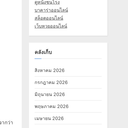
ดูหนังชนโรง
บาคาร่าออนไลน์
สล็อตออนไลน์
เว็บหวยออนไลน์
คลังเก็บ
สิงหาคม 2026
กรกฎาคม 2026
มิถุนายน 2026
พฤษภาคม 2026
เมษายน 2026
งจากว่า