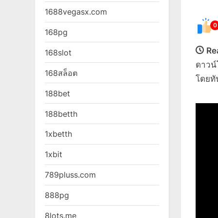
on
1688vegasx.com
0
168pg
Re
168slot
ดาวน์
168สล็อต
โดยทั
188bet
188betth
1xbetth
1xbit
789pluss.com
888pg
8lots.me