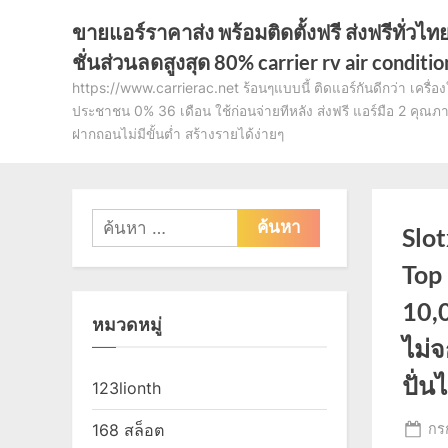
Skip
ขายแอร์ราคาส่ง พร้อมติดตั้งฟรี ส่งฟรีทั่วไ
to
ชั่นส่วนลดสูงสุด 80% carrier rv air conditi
content
https://www.carrierac.net ร้อนๆแบบนี้ ติดแอร์กันดีกว่า เครื่อ
ประชาชน 0% 36 เดือน ใช้ก่อนจ่ายทีหลัง ส่งฟรี แอร์มือ 2 คุณภาพม
ฝากถอนไม่มีขั้นต่ำ สร้างรายได้ง่ายๆ
ค้นหา
Slo
สำหรับ:
Top
10,
หมวดหมู่
ไม่จ
ปั่น
123lionth
Po
168 สล็อต
กร