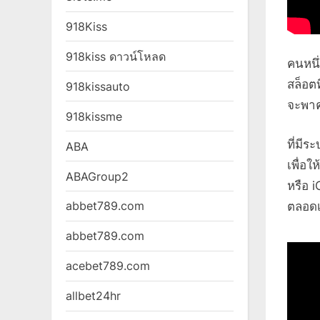
918Kiss
918kiss ดาวน์โหลด
คนหนึ
สล็อตท
918kissauto
จะพาค
918kissme
ที่มี
ABA
เพื่อ
ABAGroup2
หรือ 
abbet789.com
ตลอด
abbet789.com
acebet789.com
allbet24hr