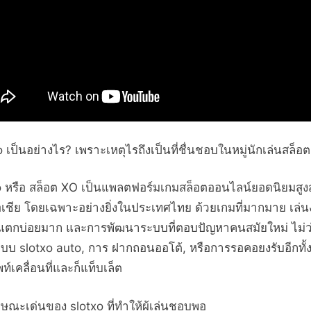
 เป็นอย่างไร? เพราะเหตุไรถึงเป็นที่ชื่นชอบในหมู่นักเล่นสล็อต
o หรือ สล็อต XO เป็นแพลตฟอร์มเกมสล็อตออนไลน์ยอดนิยมสูง
อเชีย โดยเฉพาะอย่างยิ่งในประเทศไทย ด้วยเกมที่มากมาย เล่น
แตกบ่อยมาก และการพัฒนาระบบที่ตอบปัญหาคนสมัยใหม่ ไม่ว
ะบบ slotxo auto, การ ฝากถอนออโต้, หรือการรอคอยงรับอีกทั้
ท์เคลื่อนที่และก็แท็บเล็ต
กษณะเด่นของ slotxo ที่ทำให้ผู้เล่นชอบพอ