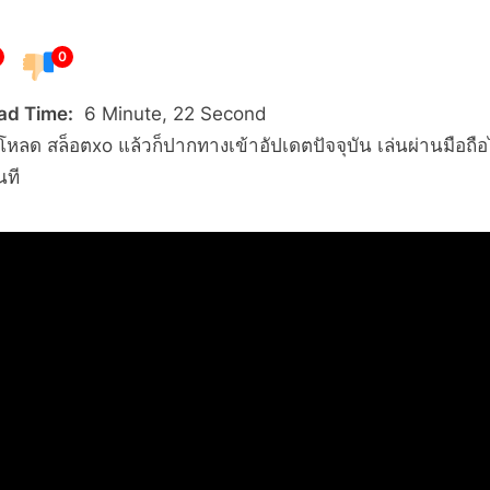
0
ad Time:
6 Minute, 22 Second
โหลด สล็อตxo แล้วก็ปากทางเข้าอัปเดตปัจจุบัน เล่นผ่านมือถือ
นที