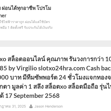
ทย ผ่อนได้ทุกอาชีพ โปรโม
oner
งใช้ไฟฟ้าราคาถูก ผ่อนได้แค่ใช้บัตร
ือ 1 ติดตั้งฟรี รับประกันได้เงินจริง
txo สล็อตออนไลน์ คุณภาพ รันวงการกว่า 10
 85 by Virgilio slotxo24hra.com Cash ba
000 บาท มีทีมซัพพอร์ต 24 ชั่วโมงแจกทองจ
กตา มูลค่า 1 สลึง สล็อตxo สล็อตมือถือ รุ่น
ได้ 17 September 2568
sted
By
กฎาคม 31, 2025
Jason Henderson