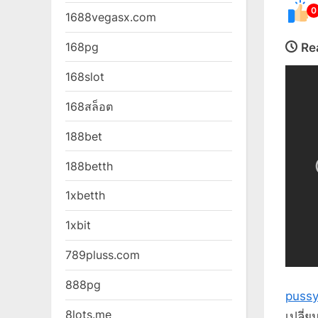
0
1688vegasx.com
168pg
Re
168slot
168สล็อต
188bet
188betth
1xbetth
1xbit
789pluss.com
888pg
puss
8lots.me
เปลี่ย