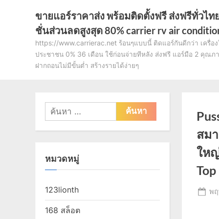
Skip
ขายแอร์ราคาส่ง พร้อมติดตั้งฟรี ส่งฟรีทั่วไ
to
ชั่นส่วนลดสูงสุด 80% carrier rv air conditi
content
https://www.carrierac.net ร้อนๆแบบนี้ ติดแอร์กันดีกว่า เครื่อ
ประชาชน 0% 36 เดือน ใช้ก่อนจ่ายทีหลัง ส่งฟรี แอร์มือ 2 คุณภาพม
ฝากถอนไม่มีขั้นต่ำ สร้างรายได้ง่ายๆ
ค้นหา
Puss
สำหรับ:
สมา
ใหญ่
หมวดหมู่
Top
123lionth
Po
พฤ
on
168 สล็อต