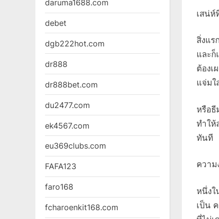
daruma1688.com
เสน่ห
debet
สิ่งแร
dgb222hot.com
และก็
dr888
ต้องเ
แจ่มใ
dr888bet.com
du2477.com
หรือธ
ทำให้
ek4567.com
ทันที
eu369clubs.com
ความง่
FAFA123
faro168
หนึ่ง
เป็น ค
fcharoenkit168.com