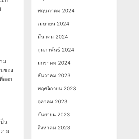
่กี่
้
พฤษภาคม 2024
เมษายน 2024
มีนาคม 2024
กุมภาพันธ์ 2024
วาม
มกราคม 2024
ะบบของ
ธันวาคม 2023
ที่ออก
พฤศจิกายน 2023
ตุลาคม 2023
กันยายน 2023
เป็น
สิงหาคม 2023
ความ