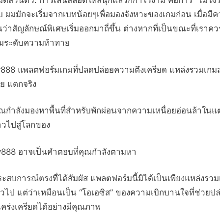
ม็ดส่วนตัว: การเล่นสล็อตให้สนุกแล้วก็กำไรงาม คือการ “ไม่ใจร
บ ผมมักจะเริ่มจากเบทน้อยๆเพื่อมองจังหวะของเกมก่อน เมื่อมี
นว่าสัญลักษณ์พิเศษเริ่มออกมาถี่ขึ้น ต่างหากที่เป็นขณะที่เราค
พิ่มระดับความท้าทาย
888 แพลตฟอร์มเกมที่ปลดปล่อยความตึงเครียด แหล่งรวมเกมสล
าย แตกจริง
ณกำลังมองหาพื้นที่สำหรับพักผ่อนจากความเหนื่อยอ่อนล้าในแต
าวไปสู่โลกของ
888 อาจเป็นคำตอบที่คุณกำลังตามหา
ะสบการณ์ตรงที่ได้สัมผัส แพลตฟอร์มนี้มิได้เป็นเพียงแหล่งรว
ั่วไป แต่ว่าเหมือนเป็น “โอเอซิส” ของความเบิกบานใจที่ช่วยปล
คร่งเครียดได้อย่างมีคุณภาพ