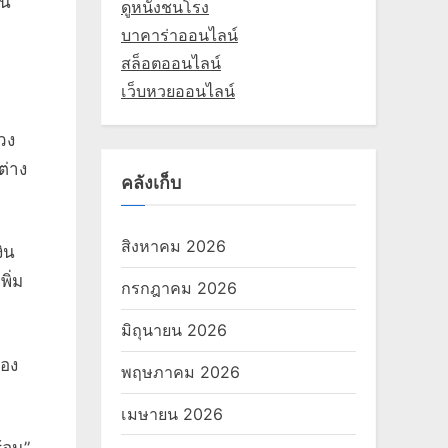
ัน
ดูหนังชนโรง
บาคาร่าออนไลน์
สล็อตออนไลน์
เว็บหวยออนไลน์
วง
ต่าง
คลังเก็บ
สิงหาคม 2026
ิน
พิ่ม
กรกฎาคม 2026
มิถุนายน 2026
้อง
พฤษภาคม 2026
เมษายน 2026