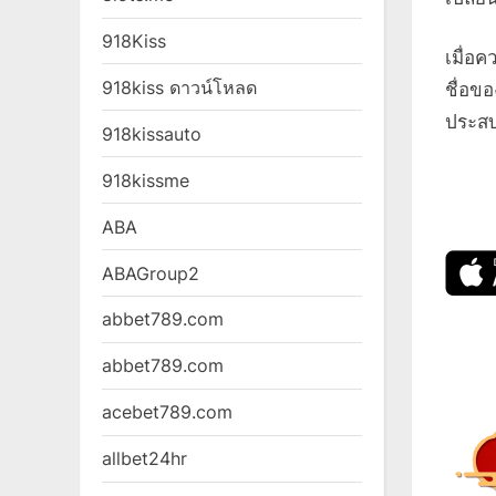
918Kiss
เมื่อ
918kiss ดาวน์โหลด
ชื่อขอ
ประสบ
918kissauto
918kissme
ABA
ABAGroup2
abbet789.com
abbet789.com
acebet789.com
allbet24hr