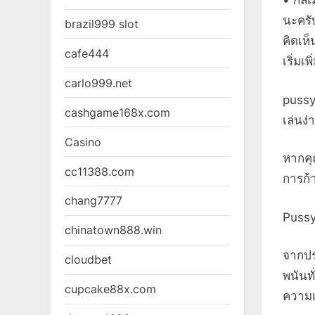
• กลเ
นะครั
brazil999 slot
คิดเห็
cafe444
เริ่มเ
carlo999.net
pussy
cashgame168x.com
เล่นง่
Casino
หากคุ
cc11388.com
การก้
chang7777
Pussy
chinatown888.win
จากปร
cloudbet
พนันท
cupcake88x.com
ความเ