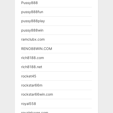
Pussy888
pussy888fun
pussy888play
pussy888win
ramclubx.com
RENO88WIN.COM
rich8188.com
rich8188.net
rocket45
rockstar66m
rockstar66win.com
royal558
royaleluxee.com