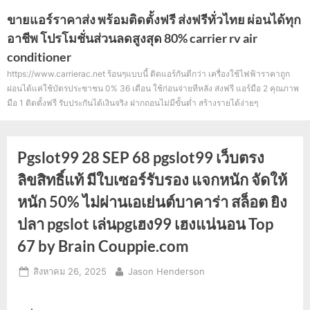
Skip
ขายแอร์ราคาส่ง พร้อมติดตั้งฟรี ส่งฟรีทั่วไทย ผ่อนได้ทุก
to
อาชีพ โปรโมชั่นส่วนลดสูงสุด 80% carrier rv air
content
conditioner
https://www.carrierac.net ร้อนๆแบบนี้ ติดแอร์กันดีกว่า เครื่องใช้ไฟฟ้าราคาถูก
ผ่อนได้แค่ใช้บัตรประชาชน 0% 36 เดือน ใช้ก่อนจ่ายทีหลัง ส่งฟรี แอร์มือ 2 คุณภาพ
มือ 1 ติดตั้งฟรี รับประกันได้เงินจริง ฝากถอนไม่มีขั้นต่ำ สร้างรายได้ง่ายๆ
Pgslot99 28 SEP 68 pgslot99 เว็บตรง
ลิขสิทธิ์แท้ มีใบเซอร์รับรอง แจกหนัก จัดให้
หนัก 50% ไม่ผ่านเอเย่นต์บาคาร่า สล็อต ยิง
ปลา pgslot เล่นpgเฮง99 เฮงแน่นอน Top
67 by Brain Couppie.com
Posted
By
สิงหาคม 26, 2025
Jason Henderson
on