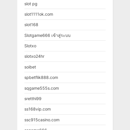
slot pg
slot1111ok.com
slot168
Slotgame666 เข้าสู่ระบบ
Slotxo
slotxo24hr
soibet
spbetflik888.com
sqgame555s.com
sretthi99
ss168vip.com
ssc915casino.com