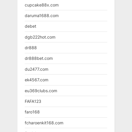
cupcake88x.com
daruma1688.com
debet
dgb222hot.com
dr888
dr888bet.com
du2477.com
ek4567.com
eu369clubs.com
FAFA123
faro168
fcharoenkit168.com