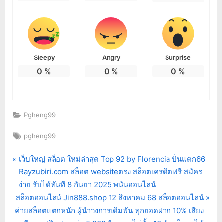
Sleepy
Angry
Surprise
0
%
0
%
0
%
Pgheng99
Tags:
pgheng99
P
แนะแนว
เว็บใหญ่ สล็อต ใหม่ล่าสุด Top 92 by Florencia ปั่นแตก66
r
Rayzubiri.com สล็อต websiteตรง สล็อตเครดิตฟรี สมัคร
เรื่อง
e
ง่าย รับได้ทันที 8 กันยา 2025 พนันออนไลน์
N
v
สล็อตออนไลน์ Jin888.shop 12 สิงหาคม 68 สล็อตออนไลน์
e
i
ค่ายสล็อตแตกหนัก ผู้นำวงการเดิมพัน ทุกยอดฝาก 10% เสียง