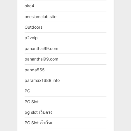
okc4
onesiamclub.site
Outdoors
p2vvip
pananthai99.com
pananthai99.com
panda555
paramax1688.info
PG
PG Slot
pg slot เว็บตรง
PG Slot เว็บใหม่