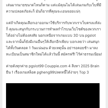
เล่นมากมายขนาดไหนก็ตาม แต่แม้คุณไมได้เล่นเกมกับเว็บที่มี
ความปลอดภัยล่ะก็ มันก็ยากที่คุณจะเอนจอยแน่ๆ
แต่ถ้าเกิดคุณเลือกเอาออกมาใช้บริการกับพวกเราเว็บตรงแท้ล่ะ
ก็ คุณจะสนุกกับกระบวนการทำผลกำไรบนเว็บไซต์ของพวกเรา
ได้อย่างไม่ต้องสงสัย นอกเหนือจากเกมแบบ 3D บน pgslot
และจากนั้นก็ยังมีเกมอื่นๆให้เลือกอีกเพียบ บอกเลยว่า เล่นสนุก
ได้ทั้งวันตลอด 1 วันแน่นอน ด้วยเหตุนั้น อย่ารอคอยช้า มาลง
ทะเบียนเป็นสมาชิกใหม่ได้แล้ววันนี้ สมัครฟรี! ไร้ค่าธรรมเนียม!
ค่ายดังทุกค่าย pgslot99 Couppie.com 4 สิงหา 2025 Brain
ยืน 1 เรื่องเกมสล็อต pgheng99ปลดหนี้ได้ง่ายๆ Top 3