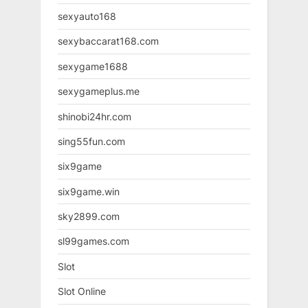
sexyauto168
sexybaccarat168.com
sexygame1688
sexygameplus.me
shinobi24hr.com
sing55fun.com
six9game
six9game.win
sky2899.com
sl99games.com
Slot
Slot Online