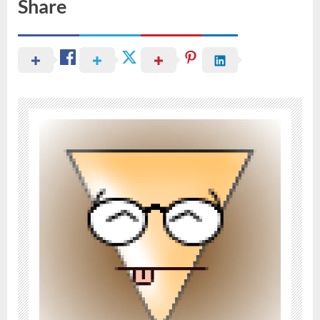
Share