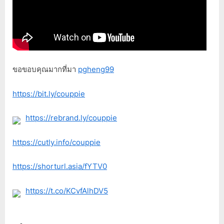
ขอขอบคุณมากที่มา
pgheng99
https://bit.ly/couppie
https://rebrand.ly/couppie
https://cutly.info/couppie
https://shorturl.asia/fYTV0
https://t.co/KCvfAlhDV5