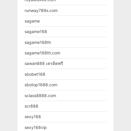
runway789s.com
sagame
sagame168
sagame168th
sagame168th.com
sawan888 เครดิตฟรี
sbobet168
sbotop1688.com
sclass8888.com
scr888
sexy168
sexy168vip