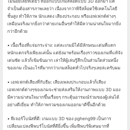
ไม่น้อยเลยทีเดียว ที่ออกแบบเกมสล็อตแบบ 3D ออกมา แต่
จำเป็นต้องสารภาพเลยว่า เนื่องจากว่าพีจีสล็อตใช้เทคโนโลยี
ชั้นสูง ทำให้ภาพ นักแสดง เสียงประกอบ หรือเอฟเฟกต์ต่างๆ
เหมือนจริงมากยิ่งกว่าค่ายเกมอื่นๆทำให้มีความน่าสนใจมากยิ่ง
กว่าอีกด้วย
• เนื้อเรื่องที่แจ่มกระจ่าง: แต่ละเกมมิได้มีลักษณะเด่นที่แตก
หนักแตกจริงเพียงแค่นั้น แต่ยังมาพร้อมเรื่องราวของเกมที่แท้จัง
เด่นชัด แล้วก็เข้มข้นมาก เล่าให้ผู้เล่นรู้สึกเป็นส่วนใดส่วนหนึ่ง
ของเกม เป็นอะไรที่มากกว่าเกมสล็อตทั่วไปจริงๆเลยล่ะครับผม
• เอฟเฟกต์เสียงที่กับธีม: เสียงเพลงประกอบแล้วก็เสียง
เอฟเฟกต์ต่างๆของเกมจะช่วยส่งเสริมให้งานภาพแบบ 3D มอง
มีความน่าสนใจมากขึ้นเรื่อยๆ กระตุ้นอารมณ์ร่วมของผู้เล่นได้
อย่างดีเยี่ยม ทำให้ภาพรวมของเกมออกมาดีขึ้นอีกด้วย
• ฟีเจอร์โบนัสที่ดี: เกมแบบ 3D ของ pgheng99 เป็นการ
เปลี่ยนแปลงฟีพบร์โบนัสที่ดียิ่งขึ้น เพิ่มฟีพบร์พิเศษมากที่