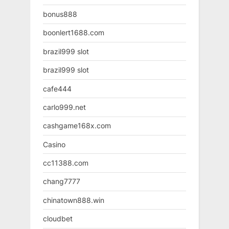
bonus888
boonlert1688.com
brazil999 slot
brazil999 slot
cafe444
carlo999.net
cashgame168x.com
Casino
cc11388.com
chang7777
chinatown888.win
cloudbet