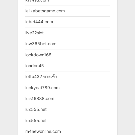
lalikabetsgame.com
lcbet444.com
live22slot
lnw365bet.com
lockdown168
london45
lotto432 ทางเข้า
luckycat789.com
luis16888.com
lux555.net
lux555.net
m4newonline.com