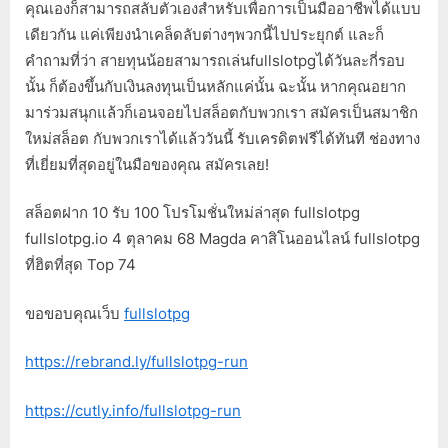
คุณเองก็สามารถสลับตัวเองสำหรับเพื่อการเป็นมืออาชีพได้แบบ
เดียวกัน แค่เพียงนำเคล็ดลับต่างๆพวกนี้ไปประยุกต์ และก็
คำถามที่ว่า สายทุนน้อยสามารถเล่นfullslotpgได้วันละกี่รอบ
นั้น ก็ต้องขึ้นกับเงินลงทุนเป็นหลักแค่นั้น ฉะนั้น หากคุณอยาก
มาร่วมสนุกแล้วก็เอนจอยไปสล็อตกับพวกเรา สมัครเป็นสมาชิก
ใหม่สล็อต กับพวกเราได้แล้ววันนี้ รับเครดิตฟรีได้ทันที ช่องทาง
ที่เยี่ยมที่สุดอยู่ในมือของคุณ สมัครเลย!
สล็อตฝาก 10 รับ 100 โปรโมชั่นใหม่ล่าสุด fullslotpg
fullslotpg.io 4 ตุลาคม 68 Magda คาสิโนออนไลน์ fullslotpg
ที่ฮิตที่สุด Top 74
ขอขอบคุณเว็บ
fullslotpg
https://rebrand.ly/fullslotpg-run
https://cutly.info/fullslotpg-run