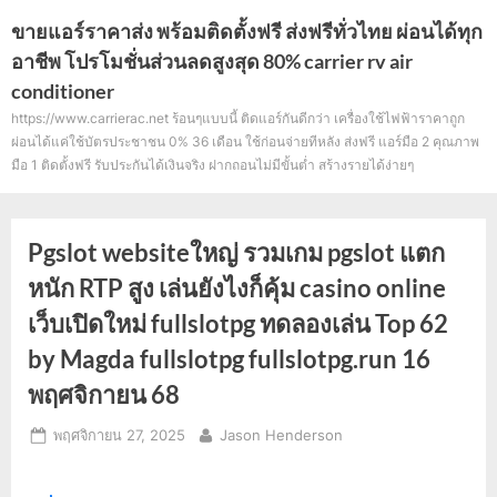
Skip
ขายแอร์ราคาส่ง พร้อมติดตั้งฟรี ส่งฟรีทั่วไทย ผ่อนได้ทุก
to
อาชีพ โปรโมชั่นส่วนลดสูงสุด 80% carrier rv air
content
conditioner
https://www.carrierac.net ร้อนๆแบบนี้ ติดแอร์กันดีกว่า เครื่องใช้ไฟฟ้าราคาถูก
ผ่อนได้แค่ใช้บัตรประชาชน 0% 36 เดือน ใช้ก่อนจ่ายทีหลัง ส่งฟรี แอร์มือ 2 คุณภาพ
มือ 1 ติดตั้งฟรี รับประกันได้เงินจริง ฝากถอนไม่มีขั้นต่ำ สร้างรายได้ง่ายๆ
Pgslot websiteใหญ่ รวมเกม pgslot แตก
หนัก RTP สูง เล่นยังไงก็คุ้ม casino online
เว็บเปิดใหม่ fullslotpg ทดลองเล่น Top 62
by Magda fullslotpg fullslotpg.run 16
พฤศจิกายน 68
Posted
By
พฤศจิกายน 27, 2025
Jason Henderson
on