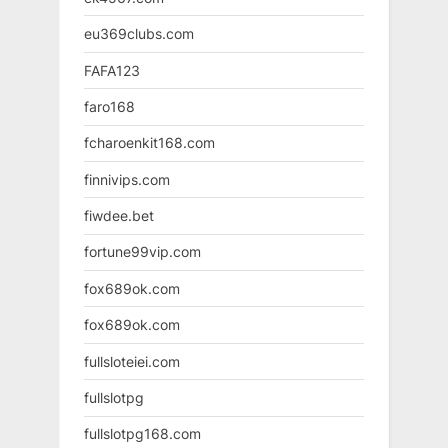
eu369clubs.com
FAFA123
faro168
fcharoenkit168.com
finnivips.com
fiwdee.bet
fortune99vip.com
fox689ok.com
fox689ok.com
fullsloteiei.com
fullslotpg
fullslotpg168.com