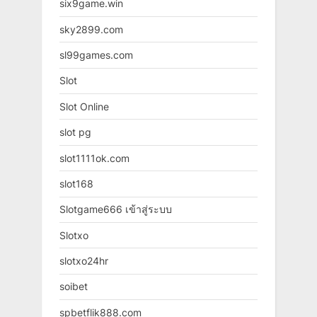
six9game.win
sky2899.com
sl99games.com
Slot
Slot Online
slot pg
slot1111ok.com
slot168
Slotgame666 เข้าสู่ระบบ
Slotxo
slotxo24hr
soibet
spbetflik888.com