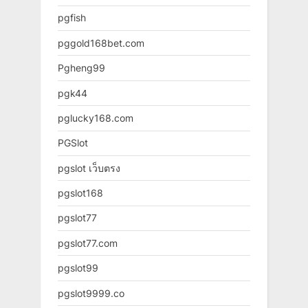
pgfish
pggold168bet.com
Pgheng99
pgk44
pglucky168.com
PGSlot
pgslot เว็บตรง
pgslot168
pgslot77
pgslot77.com
pgslot99
pgslot9999.co