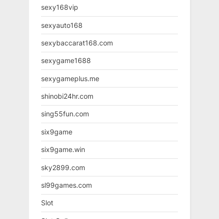
sexy168vip
sexyauto168
sexybaccarat168.com
sexygame1688
sexygameplus.me
shinobi24hr.com
sing55fun.com
six9game
six9game.win
sky2899.com
sl99games.com
Slot