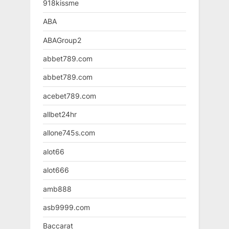
918kissme
ABA
ABAGroup2
abbet789.com
abbet789.com
acebet789.com
allbet24hr
allone745s.com
alot66
alot666
amb888
asb9999.com
Baccarat