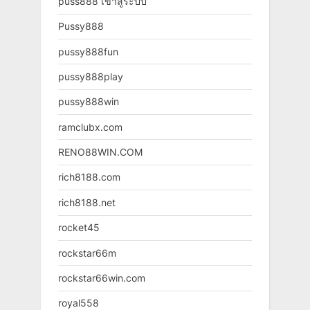
puss888 เข้าสู่ระบบ
Pussy888
pussy888fun
pussy888play
pussy888win
ramclubx.com
RENO88WIN.COM
rich8188.com
rich8188.net
rocket45
rockstar66m
rockstar66win.com
royal558