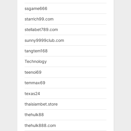
ssgame666
starrich99.com
stellabet789.com
sunny9999club.com
tangtem168
Technology
teenoi69
temmax69
texas24
thaisiambet.store
thehulk88
thehulk888.com