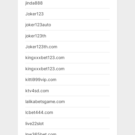
jinda888
Joker123
joker123auto
joker123th
Joker123th.com
kingxxxbet123.com
kingxxxbet123.com
kitti999vip.com
ktv4sd.com
lalikabetsgame.com
lcbet444.com
live22slot
lnw365bet.com