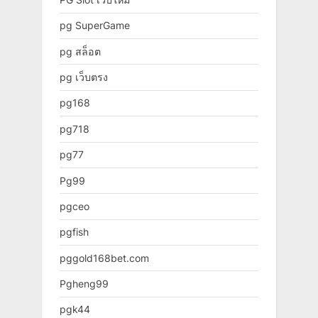
pg SuperGame
pg สล็อต
pg เว็บตรง
pg168
pg718
pg77
Pg99
pgceo
pgfish
pggold168bet.com
Pgheng99
pgk44