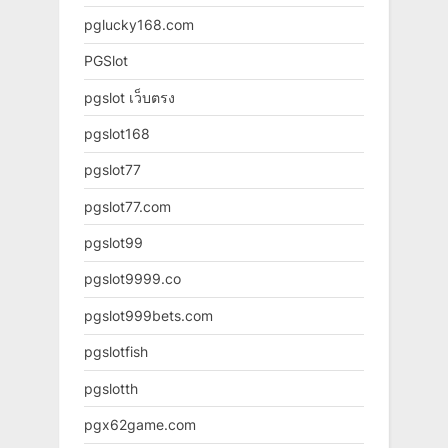
pglucky168.com
PGSlot
pgslot เว็บตรง
pgslot168
pgslot77
pgslot77.com
pgslot99
pgslot9999.co
pgslot999bets.com
pgslotfish
pgslotth
pgx62game.com