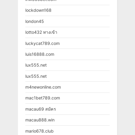
lockdown168
london45
lotto432 ทางเข้า
luckycat789.com
luis16888.com
lux555.net
lux555.net
m4newonline.com
mac1bet789.com
macau69 สมัคร
macau888.win
mario678.club