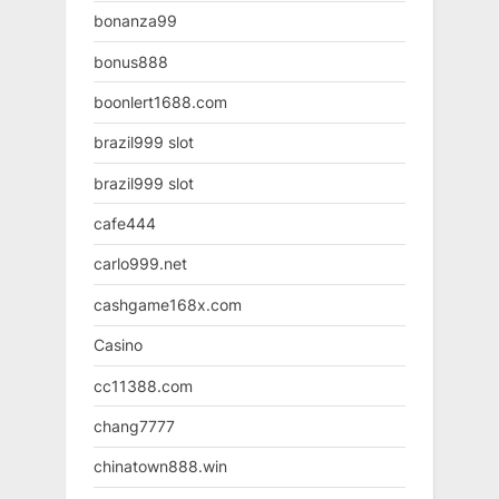
bonanza99
bonus888
boonlert1688.com
brazil999 slot
brazil999 slot
cafe444
carlo999.net
cashgame168x.com
Casino
cc11388.com
chang7777
chinatown888.win