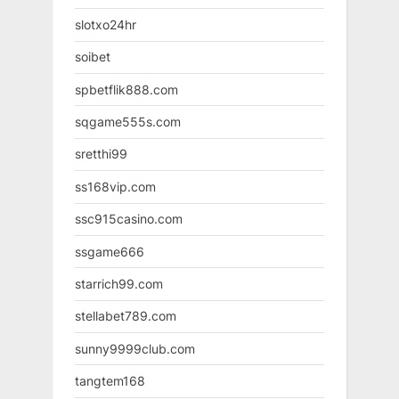
slotxo24hr
soibet
spbetflik888.com
sqgame555s.com
sretthi99
ss168vip.com
ssc915casino.com
ssgame666
starrich99.com
stellabet789.com
sunny9999club.com
tangtem168