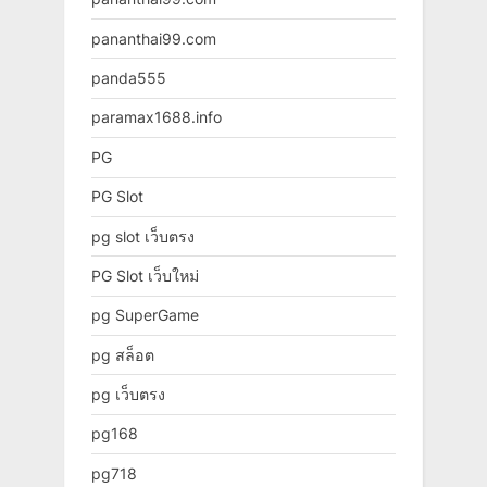
pananthai99.com
panda555
paramax1688.info
PG
PG Slot
pg slot เว็บตรง
PG Slot เว็บใหม่
pg SuperGame
pg สล็อต
pg เว็บตรง
pg168
pg718