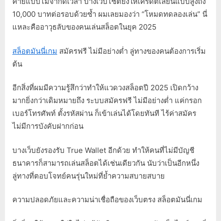
ค่ายแบบไม่จำกัดเวลา บางเว็บไซต์ยังให้เครดิตเลียนแบบสูงถึง
10,000 บาทต่อรอบด้วยซ้ำ ผมเลยมองว่า “โหมดทดลองเล่น” นี่
แหละคืออาวุธลับของคนเล่นสล็อตในยุค 2025
สล็อตมันนี่เกม
สมัครฟรี ไม่มีอย่างต่ำ ลู่ทางของคนต้องการเริ่ม
ต้น
อีกสิ่งที่ผมมีความรู้สึกว่าทำให้แวดวงสล็อตปี 2025 เปิดกว้าง
มากยิ่งกว่าเดิมหมายถึง ระบบสมัครฟรี ไม่มีอย่างต่ำ แค่กรอก
เบอร์โทรศัพท์ ตั้งรหัสผ่าน ก็เข้าเล่นได้โดยทันที ไร้ค่าสมัคร
ไม่มีการบังคับฝากก่อน
บางเว็บยังรองรับ True Wallet อีกด้วย ทำให้คนที่ไม่มีบัญชี
ธนาคารก็สามารถเล่นสล็อตได้เช่นเดียวกัน นับว่าเป็นอีกหนึ่ง
ลู่ทางที่ตอบโจทย์คนรุ่นใหม่ที่ย้ำความสบายสบาย
ความปลอดภัยและความน่าเชื่อถือของเว็บตรง สล็อตมันนี่เกม