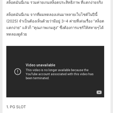
สล็อตมันนี่เกม รวมค่ายเกมสล็อตประสิทธิภาพ ที่แตกง่ายจริง
สล็อตมันนี่เกม จากที่ผมทดลองเล่นมาหลายเว็บไซต์ในปีนี้
(2025) จำเป็นต้องเห็นด้วยว่ามีอยู่ 3–4 ค่ายที่เด่นเรื่อง “สล็อต
แตกง่าย” แล้วก็ “คุณภาพเกมสูง” ซึ่งต้องการแชร์ให้สหายๆได้
ทดลองดูด้วย
1. PG SLOT