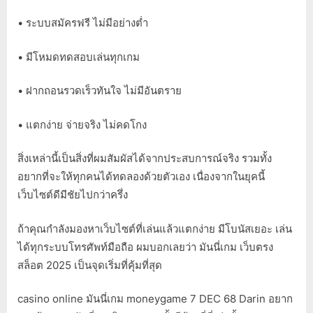
• ระบบสมัครฟรี ไม่มีอย่างต่ำ
• มีโหมดทดสอบเล่นทุกเกม
• ฝากถอนรวดเร็วทันใจ ไม่มีอันตราย
• แตกง่าย จ่ายจริง ไม่คดโกง
สิ่งเหล่านี้เป็นสิ่งที่ผมสัมผัสได้จากประสบการณ์จริง รวมทั้ง
อยากที่จะให้ทุกคนได้ทดลองด้วยตัวเอง เนื่องจากในยุคนี้
เว็บไซต์ดีมีชัยไปกว่าครึ่ง
ถ้าคุณกำลังมองหาเว็บไซต์ที่เล่นแล้วแตกง่าย มีโบนัสเยอะ เล่น
ได้ทุกระบบโทรศัพท์มือถือ ผมบอกเลยว่า มันนี่เกม เว็บตรง
สล็อต 2025 เป็นจุดเริ่มที่คุ้มที่สุด
casino online มันนี่เกม moneygame 7 DEC 68 Darin อยาก