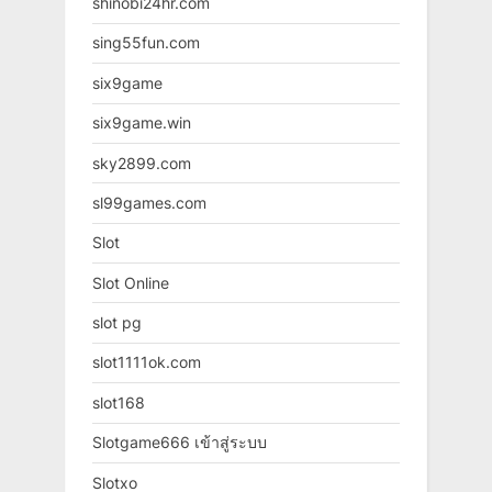
shinobi24hr.com
sing55fun.com
six9game
six9game.win
sky2899.com
sl99games.com
Slot
Slot Online
slot pg
slot1111ok.com
slot168
Slotgame666 เข้าสู่ระบบ
Slotxo