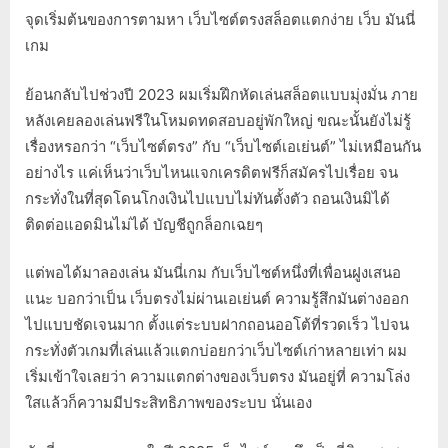
จุดเริ่มต้นของการตามหา เว็บไซต์ตรงสล็อตแตกง่าย เว็บ มันนี่
เกม
ย้อนกลับไปช่วงปี 2023 ผมเริ่มฝึกหัดเล่นสล็อตแบบมุ่งมั่น ภาย
หลังเคยลองเล่นฟรีในโหมดทดสอบอยู่พักใหญ่ ขณะนั้นยังไม่รู้
เรื่องหรอกว่า “เว็บไซต์ตรง” กับ “เว็บไซต์เอเย่นต์” ไม่เหมือนกัน
อย่างไร แค่เห็นว่าเว็บไหนแจกเครดิตฟรีก็สมัครไปเรื่อย จน
กระทั่งในที่สุดโดนโกงเงินไปแบบไม่ทันตั้งตัว ถอนเงินมิได้
ติดต่อแอดมินไม่ได้ บัญชีถูกล็อกเฉยๆ
แต่พอได้มาลองเล่น มันนี่เกม กับเว็บไซต์หนึ่งที่เพื่อนฝูงเสนอ
แนะ บอกว่าเป็น เว็บตรงไม่ผ่านเอเย่นต์ ความรู้สึกมันต่างออก
ไปแบบชัดเจนมาก ตั้งแต่ระบบฝากถอนออโต้ที่รวดเร็ว ไปจน
กระทั่งตัวเกมที่เล่นแล้วแตกบ่อยกว่าเว็บไซต์เก่าหลายเท่า ผม
เริ่มเข้าใจเลยว่า ความแตกต่างของเว็บตรง มันอยู่ที่ ความโล่ง
ใสแล้วก็ความมีประสิทธิภาพของระบบ นั่นเอง