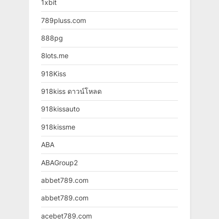
1xbit
789pluss.com
888pg
8lots.me
918Kiss
918kiss ดาวน์โหลด
918kissauto
918kissme
ABA
ABAGroup2
abbet789.com
abbet789.com
acebet789.com