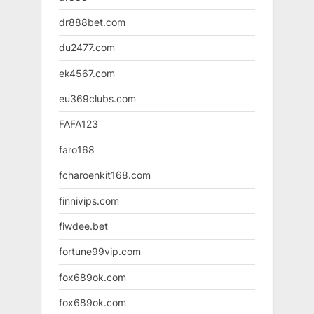
dr888bet.com
du2477.com
ek4567.com
eu369clubs.com
FAFA123
faro168
fcharoenkit168.com
finnivips.com
fiwdee.bet
fortune99vip.com
fox689ok.com
fox689ok.com