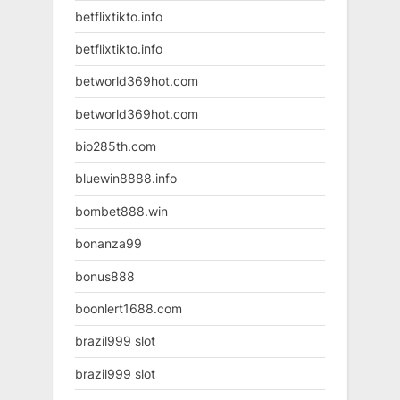
betflixtikto.info
betflixtikto.info
betworld369hot.com
betworld369hot.com
bio285th.com
bluewin8888.info
bombet888.win
bonanza99
bonus888
boonlert1688.com
brazil999 slot
brazil999 slot