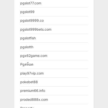
pgslot77.com
pgslot99
pgslot9999.co
pgslot999bets.com
pgslotfish
pgslotth
pgx62game.com
Pgสล็อต
play97vip.com
pokebet88
premium66.info
proded888x.com