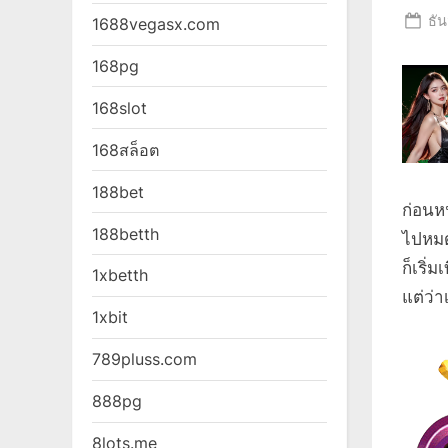
Po
ธั
1688vegasx.com
on
168pg
168slot
168สล็อต
188bet
ก่อนห
188betth
ไปหมด
ก็เริ่
1xbetth
แต่ว่า
1xbit
789pluss.com
888pg
8lots.me