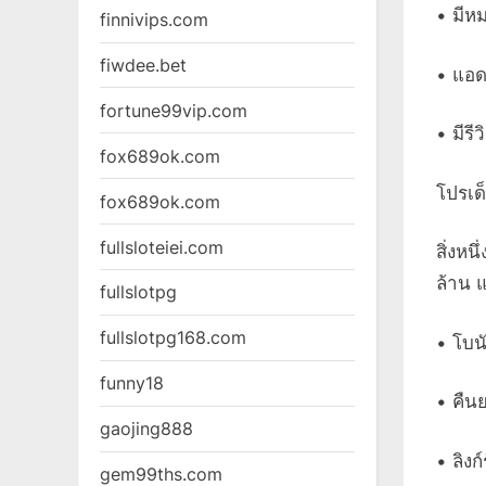
• มีห
finnivips.com
fiwdee.bet
• แอด
fortune99vip.com
• มีรี
fox689ok.com
โปรเด
fox689ok.com
fullsloteiei.com
สิ่งห
ล้าน แ
fullslotpg
fullslotpg168.com
• โบน
funny18
• คืนย
gaojing888
• ลิงก
gem99ths.com