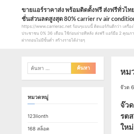
Skip
ขายแอร์ราคาส่ง พร้อมติดตั้งฟรี ส่งฟรีทั่วไ
to
ชั่นส่วนลดสูงสุด 80% carrier rv air conditi
content
https://www.carrierac.net ร้อนๆแบบนี้ ติดแอร์กันดีกว่า เครื่อ
ประชาชน 0% 36 เดือน ใช้ก่อนจ่ายทีหลัง ส่งฟรี แอร์มือ 2 คุณภาพม
ฝากถอนไม่มีขั้นต่ำ สร้างรายได้ง่ายๆ
ค้นหา
หมว
สำหรับ:
จ๊วด 
หมวดหมู่
จ๊วด
รตสะ
123lionth
ใหม่
168 สล็อต