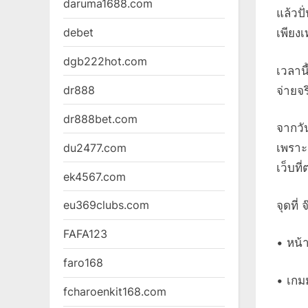
daruma1688.com
แล้วป
debet
เพียงเ
dgb222hot.com
เวลาน
dr888
จ่ายจ
dr888bet.com
จากวั
du2477.com
เพราะค
เว็บที
ek4567.com
eu369clubs.com
จุดที่
FAFA123
• หน้า
faro168
• เกม
fcharoenkit168.com