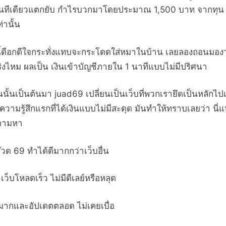
ั่นทีเดียวแตกยับ กำไรบวกมาโดยประมาณ 1,500 บาท จากทุน
ท่านั้น
ี้ดีอกดีใจกระทั่งแทบจะกระโดดใส่หมาในบ้าน เลยลองถอนมอง
ริงไหม ผลเป็น เงินเข้าบัญชีภายใน 1 นาทีแบบไม่มีปริศนา
นนั้นเป็นต้นมา juad69 เปลี่ยนเป็นเว็บที่พวกเรายึดเป็นหลักไป
วามรู้สึกแรกที่ได้เงินแบบไม่มีสะดุด มันทำให้ทราบเลยว่า นี่
่ตามหา
 จ๊วด 69 ทำได้ดีมากกว่าเว็บอื่น
เว็บโหลดเร็ว ไม่มีดีเลย์หรือหลุด
มากและอัปเดตตลอด ไม่เคยเบื่อ