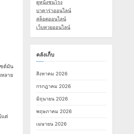
ดูหนังชนโรง
บาคาร่าออนไลน์
สล็อตออนไลน์
เว็บหวยออนไลน์
คลังเก็บ
ซต์มัน
สิงหาคม 2026
ับหลาย
กรกฎาคม 2026
มิถุนายน 2026
พฤษภาคม 2026
้แต่
เมษายน 2026