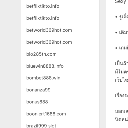
Sexy 
betflixtikto.info
• รูเ
betflixtikto.info
betworld369hot.com
• เดิ
betworld369hot.com
• เกม
bio285th.com
เป็นถ
bluewin8888.info
มีไม่
bombet888.win
เว็บไซ
bonanza99
เรื่อ
bonus888
บอกเลย
boonlert1688.com
นิดหน
brazil999 slot