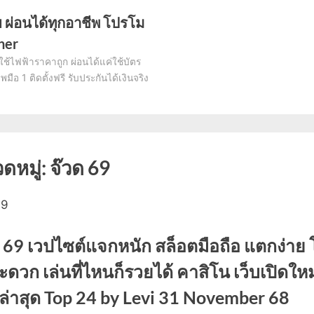
ทย ผ่อนได้ทุกอาชีพ โปรโม
oner
งใช้ไฟฟ้าราคาถูก ผ่อนได้แค่ใช้บัตร
ือ 1 ติดตั้งฟรี รับประกันได้เงินจริง
ดหมู่:
จ๊วด 69
69
 69 เวปไซต์แจกหนัก สล็อตมือถือ แตกง่าย
ดวก เล่นที่ไหนก็รวยได้ คาสิโน เว็บเปิดใหม
ล่าสุด Top 24 by Levi 31 November 68