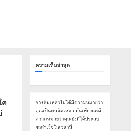
ความเห็นล่าสุด
 โค
การล้มเหลวไม่ได้มีความหมายว่า
คุณเป็นคนล้มเหลว มันเพียงแค่มี
่
ความหมายว่าคุณยังมิได้ประสบ
ผลสำเร็จในเวลานี้