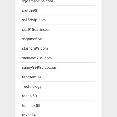
sqgame555s.com
sretthi99
ss168vip.com
ssc915casino.com
ssgame666
starrich99.com
stellabet789.com
sunny9999club.com
tangtem168
Technology
teenoi69
temmax69
texas24