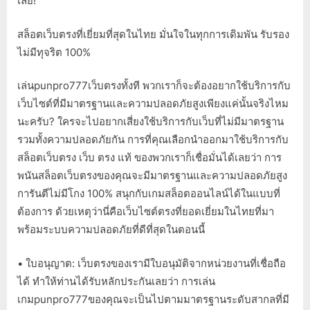
เลย!
สล็อตเว็บตรงที่เยี่ยมที่สุดในไทย มั่นใจในทุกการเดิมพัน รับรอง
ไม่มีทุจริต 100%
เล่นpunpro777เว็บตรงทั้งที พวกเราก็จะต้องอยากใช้บริการกับ
เว็บไซต์ที่มีมาตรฐานและความปลอดภัยสูงเพียงแค่นั้นจริงไหม
นะครับ? ใครจะไปอยากเสี่ยงใช้บริการกับเว็บที่ไม่มีมาตรฐาน
รวมทั้งความปลอดภัยกัน การที่คุณเลือกนำออกมาใช้บริการกับ
สล็อตเว็บตรง เว็บ ตรง แท้ ของพวกเราก็เชื่อมั่นได้เลยว่า การ
พนันสล็อตเว็บตรงของคุณจะมีมาตรฐานและความปลอดภัยสูง
การันตีไม่มีโกง 100% สนุกกับเกมสล็อตออนไลน์ได้ในแบบที่
ต้องการ ด้วยเหตุว่านี่คือเว็บไซต์ตรงที่ยอดเยี่ยมในไทยที่มา
พร้อมระบบความปลอดภัยที่ดีที่สุดในตอนนี้
• ใบอนุญาต: เว็บตรงของเรามีใบอนุมัติจากหน่วยงานที่เชื่อถือ
ได้ ทำให้ท่านได้รับหลักประกันเลยว่า การเล่น
เกมpunpro777ของคุณจะเป็นไปตามมาตรฐานระดับสากลที่มี