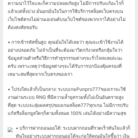
ความน่าไว้ใจและก็ความปลอดภัยสูง ไม่มีการปรับแก้อะไรก็
แล้วแต่ทั้งปวง มั่นอกมั่นใจในการใช้บริการสล็อตเว็บตรงบน
เว็บไซต์ตรงไม่ผ่านเอเย่นต์บนเว็บไซต์ของพวกเราได้อย่างไม่
ต้องสงสัยขอรับ
• การเข้ารหัสขั้นสูง: คุณมั่นใจได้เลยว่า คุณจะเข้าใช้งานได้
อย่างปลอดภัย ไม่จำเป็นที่จะต้องมาวิตกกังวลหรือกลุ้มใจว่า
ข้อมูลส่วนตัวหรือวิธีการทำธุรกรรมต่างๆจะรั่วไหลเลยล่ะนะ
ครับ เพราะเหตุว่าข้อมูลต่างๆจะได้รับการปกป้องคุ้มครองที่
เหมาะสมที่สุดจากเว็บตรงของเรา
• โปร่งใสแล้วก็เป็นกลาง: ระบบเกมPunpro777ของเราจะใช้
งานผ่านระบบ RNG ที่มีความล้ำยุครวมทั้งไม่เป็นอันตรายสูง
ที่สุด ระบบจะสุ่มผลสรุปของเกมสล็อต777ทุกเกม ไม่มีการปรับ
แก้หรือล็อกยูสใดๆก็ตามทั้งหมด 100% เล่นได้อย่างมีความสุข
• บริการฝากถอนออโต้: ระบบฝากถอนที่รวดเร็วทันใจแล้วก็
ทันใจอย่างระบบฝากถอนออโต้จะก่อให้คุณมั่นใจขึ้นว่า เงิน