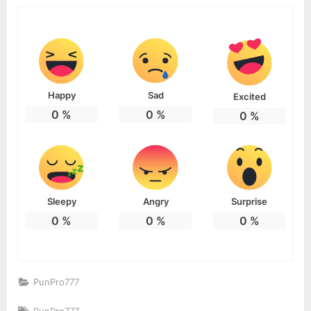
Happy
Sad
Excited
0
%
0
%
0
%
Sleepy
Angry
Surprise
0
%
0
%
0
%
PunPro777
Tags: