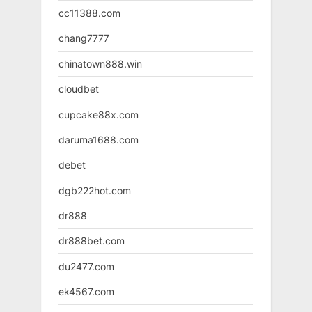
cc11388.com
chang7777
chinatown888.win
cloudbet
cupcake88x.com
daruma1688.com
debet
dgb222hot.com
dr888
dr888bet.com
du2477.com
ek4567.com