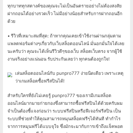
ทุกบาททุกสตางค์ของคุณจะไม่เป็นอันตรายอย่างไม่ต้องสงสัย
ฝากถอนได้อย่างรวดเร็ว ไม่มีอย่างน้อยสำหรับการฝากถอนอีก
ด้วย
• รีวิวที่เหมาะสมที่สุด: ถ้าหากคุณเคยเข้าใช้งานผ่านกลุ่มตาม
แพลตฟอร์มต่างๆเกี่ยวกับเว็บสล็อตออนไลน์ มั่นอกมั่นใจได้เลย
นะครับว่า คุณจะได้เห็นรีวิวดีๆของเว็บ สล็อตเว็บตรง จากผู้ใช้
งานจริงอย่างแน่นอน รับประกันเลยว่า ทุกคนต้องถูกใจ!
เล่นสล็อตออนไลน์กับ punpro777 ง่ายนิดเดียว เพราะเหตุ
ว่าเกมสล็อตซื้อฟรีสปินได้!
สำหรับใครที่ยังไม่เคยรู้ punpro777 ของเรามีเกมสล็อต
ออนไลน์มากมายก่ายกองซึ่งสามารถซื้อฟรีสปินได้ด้วยครับผม
จำเป็นต้องชี้แจงก่อนว่า ระบบฟรีสปินหรือฟีเจอร์ฟรีสปิน เป็น
ระบบที่ช่วยทำให้คุณสามารถหมุนสล็อตฟรีๆได้ทันที ทำกำไร
จากการหมุนฟรีได้แบบจุใจ ซึ่งมักจะมากับการเข้าถึงแจ็คพอต