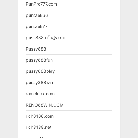
PunPro777.com
puntaek66
puntaek77
puss888 เข้าสู่ระบบ
Pussy888
pussy888fun
pussy888play
pussy888win
ramclubx.com
RENO88WIN.COM
rich8188.com
rich8188.net