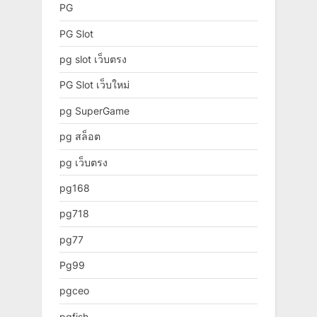
PG
PG Slot
pg slot เว็บตรง
PG Slot เว็บใหม่
pg SuperGame
pg สล็อต
pg เว็บตรง
pg168
pg718
pg77
Pg99
pgceo
pgfish