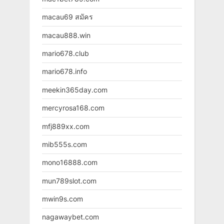
macau69 สมัคร
macau888.win
mario678.club
mario678.info
meekin365day.com
mercyrosa168.com
mfj889xx.com
mib555s.com
mono16888.com
mun789slot.com
mwin9s.com
nagawaybet.com